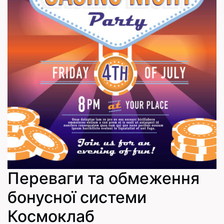
Переваги та обмеження
бонусної системи
Космоклаб