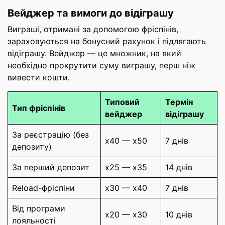
Вейджер та вимоги до відіграшу
Виграші, отримані за допомогою фріспінів,
зараховуються на бонусний рахунок і підлягають
відіграшу. Вейджер — це множник, на який
необхідно прокрутити суму виграшу, перш ніж
вивести кошти.
Типовий
Термін
Тип фріспінів
вейджер
відіграшу
За реєстрацію (без
x40 — x50
7 днів
депозиту)
За перший депозит
x25 — x35
14 днів
Reload-фріспіни
x30 — x40
7 днів
Від програми
x20 — x30
10 днів
лояльності