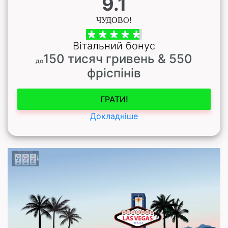
9.1
ЧУДОВО!
Вітальний бонус
150 тисяч гривень & 550
до
фріспінів
ГРАТИ!
Докладніше