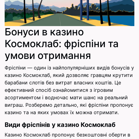
Бонуси в казино
Космоклаб: фріспіни та
умови отримання
Фріспіни — один із найпопулярніших видів бонусів у
казино Космоклаб, який дозволяє гравцям крутити
барабани слотів без витрат власних коштів. Це
ефективний спосіб ознайомитися з ігровим
асортиментом і водночас мати шанс на реальний
виграш. Розберемо детально, які фріспіни пропонує
казино та на яких умовах їх можна отримати.
Види фріспінів у казино Космоклаб
Казино Космоклаб пропонує безкоштовні оберти в