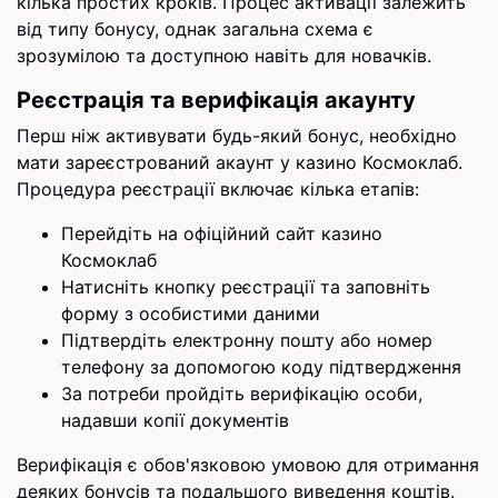
кілька простих кроків. Процес активації залежить
від типу бонусу, однак загальна схема є
зрозумілою та доступною навіть для новачків.
Реєстрація та верифікація акаунту
Перш ніж активувати будь-який бонус, необхідно
мати зареєстрований акаунт у казино Космоклаб.
Процедура реєстрації включає кілька етапів:
Перейдіть на офіційний сайт казино
Космоклаб
Натисніть кнопку реєстрації та заповніть
форму з особистими даними
Підтвердіть електронну пошту або номер
телефону за допомогою коду підтвердження
За потреби пройдіть верифікацію особи,
надавши копії документів
Верифікація є обов'язковою умовою для отримання
деяких бонусів та подальшого виведення коштів.