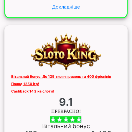
Докладніше
Вітальний Бонус: До 135 тисяч гривень та 400 фріспінів
Понад 1250 ігр!
Cashback 14% на слоти!
9.1
ПРЕКРАСНО!
Вітальний бонус