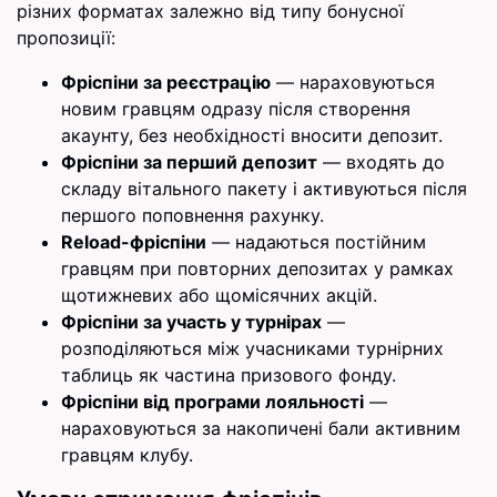
різних форматах залежно від типу бонусної
пропозиції:
Фріспіни за реєстрацію
— нараховуються
новим гравцям одразу після створення
акаунту, без необхідності вносити депозит.
Фріспіни за перший депозит
— входять до
складу вітального пакету і активуються після
першого поповнення рахунку.
Reload-фріспіни
— надаються постійним
гравцям при повторних депозитах у рамках
щотижневих або щомісячних акцій.
Фріспіни за участь у турнірах
—
розподіляються між учасниками турнірних
таблиць як частина призового фонду.
Фріспіни від програми лояльності
—
нараховуються за накопичені бали активним
гравцям клубу.