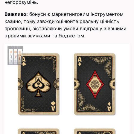
непорозумінь.
Важливо:
бонуси є маркетинговим інструментом
казино, тому завжди оцінюйте реальну цінність
пропозиції, зіставляючи умови відіграшу з вашими
ігровими звичками та бюджетом.