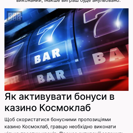
Як активувати бонуси в
казино Космоклаб
Щоб скористатися бонусними пропозиціями
казино Космоклаб, гравцю необхідно виконати