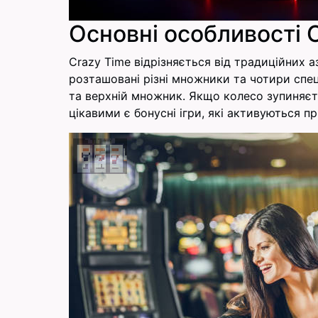
Основні особливості 
Crazy Time відрізняється від традиційних 
розташовані різні множники та чотири спец
та верхній множник. Якщо колесо зупиняєт
цікавими є бонусні ігри, які активуються пр