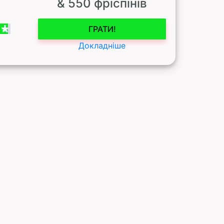
& 550 фріспінів
!
ГРАТИ!
Докладніше