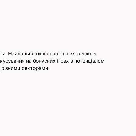
ати. Найпоширеніші стратегії включають
окусування на бонусних іграх з потенціалом
ж різними секторами.