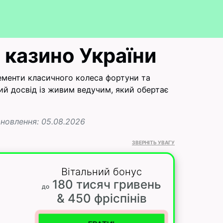
ознайомлювальний характер. Відповідальне ставлення до
 казино України
лементи класичного колеса фортуни та
ний досвід із живим ведучим, який обертає
новлення: 05.08.2026
ЗВЕРНІТЬ УВАГУ
Вітальний бонус
180 тисяч гривень
до
& 450 фріспінів