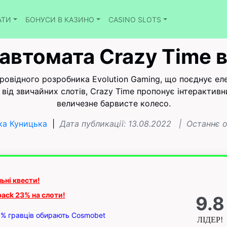
маємо платежів. Вся інформація на сайті має виключно 
гри допоможе уникнути залежності.
АТИ
БОНУСИ В КАЗИНО
CASINO SLOTS
 автомата Crazy Time в
провідного розробника Evolution Gaming, що поєднує е
у від звичайних слотів, Crazy Time пропонує інтерактив
величезне барвисте колесо.
ка Куницька
Дата публикації: 13.08.2022
Останнє о
льні квести!
ack 23% на слоти!
9.8
% гравців обирають Cosmobet
ЛІДЕР!