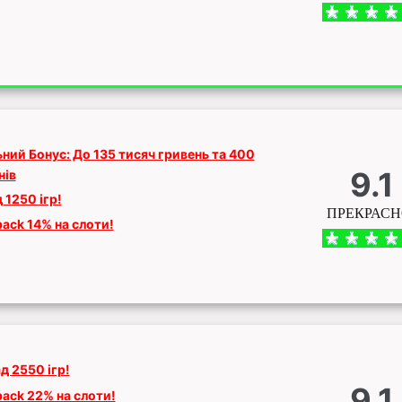
ьний Бонус: До 135 тисяч гривень та 400
9.1
нів
 1250 ігр!
ПРЕКРАСН
ack 14% на слоти!
д 2550 ігр!
9.1
ack 22% на слоти!