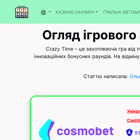
Ми не надаємо послуг у сфері азартних ігор і не прий
КАЗИНО ОНЛАЙН
ГРАЛЬНІ АВТОМ
Огляд ігрового
Crazy Time – це захоплююча гра від 
інноваційних бонусних раундів. На відмін
Статтю написала:
Оль
Уніка
Cashb
93