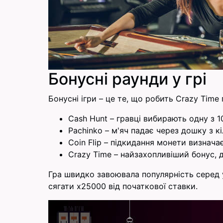
Бонусні раунди у грі
Бонусні ігри – це те, що робить Crazy Tim
Cash Hunt – гравці вибирають одну з 1
Pachinko – м'яч падає через дошку з к
Coin Flip – підкидання монети визнача
Crazy Time – найзахопливіший бонус, 
Гра швидко завоювала популярність серед 
сягати х25000 від початкової ставки.