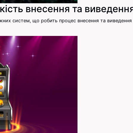
кість внесення та виведенн
жних систем, що робить процес внесення та виведення