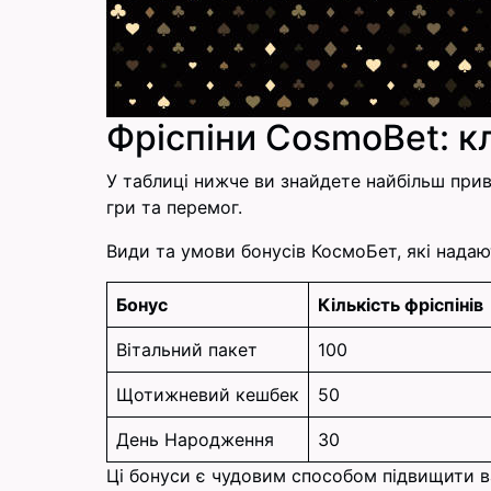
Фріспіни CosmoBet: к
У таблиці нижче ви знайдете найбільш прив
гри та перемог.
Види та умови бонусів КосмоБет, які надаю
Бонус
Кількість фріспінів
Вітальний пакет
100
Щотижневий кешбек
50
День Народження
30
Ці бонуси є чудовим способом підвищити ва