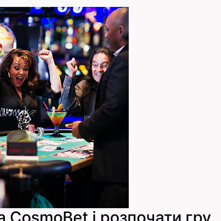
а CosmoBet і розпочати гру