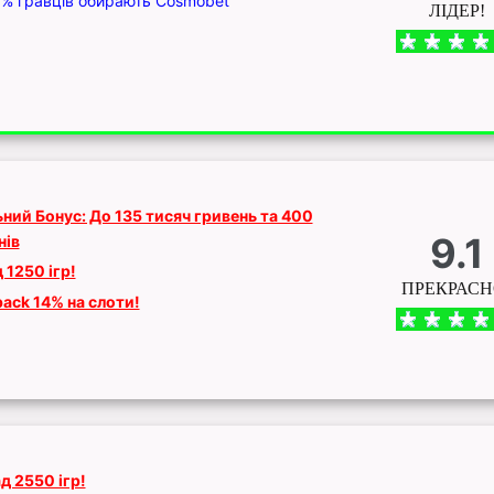
% гравців обирають Cosmobet
ЛІДЕР!
ьний Бонус: До 135 тисяч гривень та 400
9.1
нів
 1250 ігр!
ПРЕКРАСН
ack 14% на слоти!
д 2550 ігр!