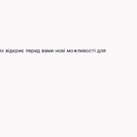
ких відкриє перед вами нові можливості для