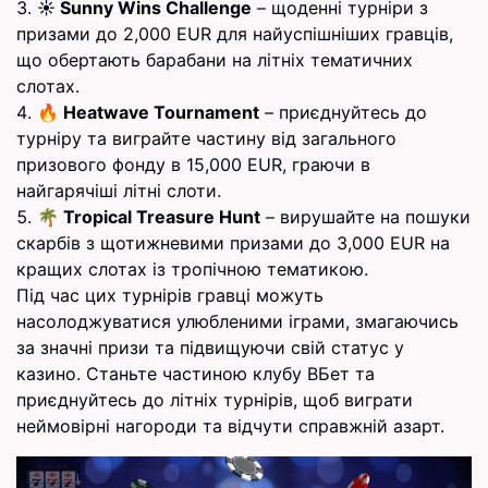
☀️ Sunny Wins Challenge
– щоденні турніри з
призами до 2,000 EUR для найуспішніших гравців,
що обертають барабани на літніх тематичних
слотах.
🔥 Heatwave Tournament
– приєднуйтесь до
турніру та виграйте частину від загального
призового фонду в 15,000 EUR, граючи в
найгарячіші літні слоти.
🌴 Tropical Treasure Hunt
– вирушайте на пошуки
скарбів з щотижневими призами до 3,000 EUR на
кращих слотах із тропічною тематикою.
Під час цих турнірів гравці можуть
насолоджуватися улюбленими іграми, змагаючись
за значні призи та підвищуючи свій статус у
казино. Станьте частиною клубу ВБет та
приєднуйтесь до літніх турнірів, щоб виграти
неймовірні нагороди та відчути справжній азарт.