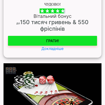
ЧУДОВО!
Вітальний бонус
150 тисяч гривень & 550
до
фріспінів
ГРАТИ!
Докладніше