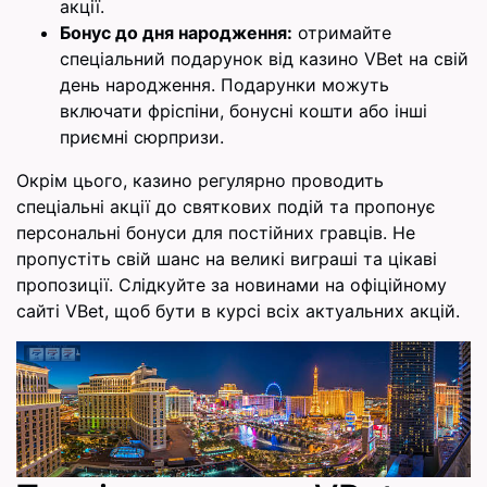
акції.
Бонус до дня народження:
отримайте
спеціальний подарунок від казино VBet на свій
день народження. Подарунки можуть
включати фріспіни, бонусні кошти або інші
приємні сюрпризи.
Окрім цього, казино регулярно проводить
спеціальні акції до святкових подій та пропонує
персональні бонуси для постійних гравців. Не
пропустіть свій шанс на великі виграші та цікаві
пропозиції. Слідкуйте за новинами на офіційному
сайті VBet, щоб бути в курсі всіх актуальних акцій.