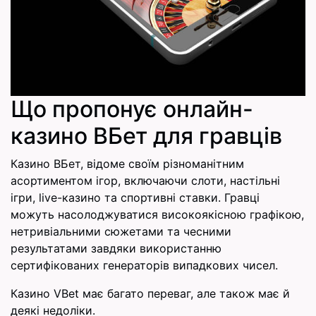
Що пропонує онлайн-
казино ВБет для гравців
Казино ВБет, відоме своїм різноманітним
асортиментом ігор, включаючи слоти, настільні
ігри, live-казино та спортивні ставки. Гравці
можуть насолоджуватися високоякісною графікою,
нетривіальними сюжетами та чесними
результатами завдяки використанню
сертифікованих генераторів випадкових чисел.
Казино VBet має багато переваг, але також має й
деякі недоліки.