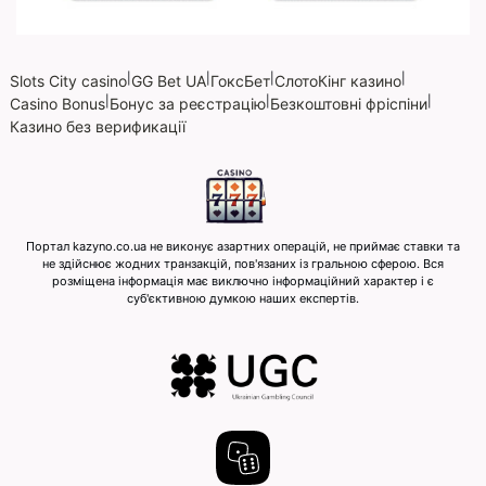
|
|
|
|
Slots City casino
GG Bet UA
ГоксБет
СлотоКінг казино
|
|
|
Casino Bonus
Бонус за реєстрацію
Безкоштовні фріспіни
Казино без верификації
Портал kazyno.co.ua не виконує азартних операцій, не приймає ставки та
не здійснює жодних транзакцій, пов'язаних із гральною сферою. Вся
розміщена інформація має виключно інформаційний характер і є
суб'єктивною думкою наших експертів.