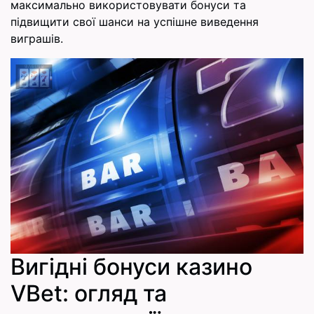
максимально використовувати бонуси та
підвищити свої шанси на успішне виведення
виграшів.
Вигідні бонуси казино
VBet: огляд та