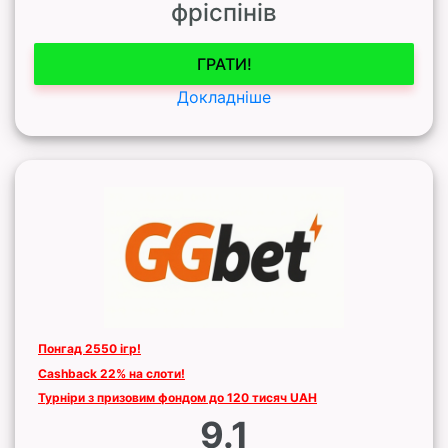
фріспінів
ГРАТИ!
Докладніше
Понгад 2550 ігр!
Cashback 22% на слоти!
Турніри з призовим фондом до 120 тисяч UAH
9.1