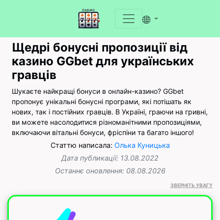
Ми не надаємо послуг у сфері азартних ігор і не приймаємо платежів. Вся
інформація на сайті має виключно ознайомлювальний характер.
Відповідальне ставлення до гри допоможе уникнути залежності.
Щедрі бонусні пропозиції від
казино GGbet для українських
гравців
Шукаєте найкращі бонуси в онлайн-казино? GGbet
пропонує унікальні бонусні програми, які потішать як
нових, так і постійних гравців. В Україні, граючи на гривні,
ви можете насолодитися різноманітними пропозиціями,
включаючи вітальні бонуси, фріспіни та багато іншого!
Статтю написала:
Олька Куницька
Дата публикації: 13.08.2022
Останнє оновлення: 08.08.2026
ЗВЕРНІТЬ УВАГУ