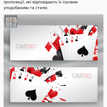
пропозиції, які відповідають їх ігровим
уподобанням та стилю.