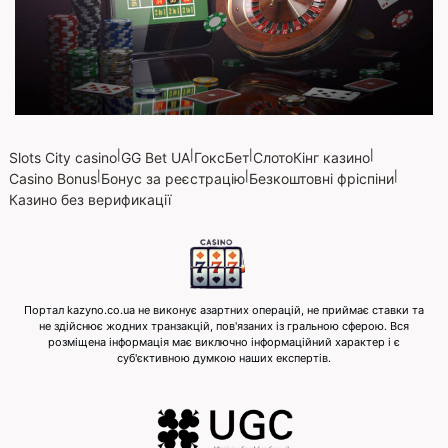
|
|
|
|
Slots City casino
GG Bet UA
ГоксБет
СлотоКінг казино
|
|
|
Casino Bonus
Бонус за реєстрацію
Безкоштовні фріспіни
Казино без верификації
Портал kazyno.co.ua не виконує азартних операцій, не приймає ставки та
не здійснює жодних транзакцій, пов'язаних із гральною сферою. Вся
розміщена інформація має виключно інформаційний характер і є
суб'єктивною думкою наших експертів.