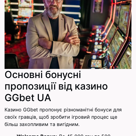
Основні бонусні
пропозиції від казино
GGbet UA
Казино GGbet пропонує різноманітні бонуси для
своїх гравців, щоб зробити ігровий процес ще
більш захопливим та вигідним.