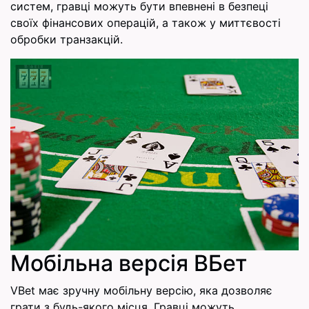
систем, гравці можуть бути впевнені в безпеці
своїх фінансових операцій, а також у миттєвості
обробки транзакцій.
Мобільна версія ВБет
VBet має зручну мобільну версію, яка дозволяє
грати з будь-якого місця. Гравці можуть