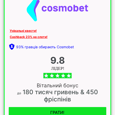
Унікальні квести!
Cashback 23% на слоти!
93% гравців обирають Cosmobet
9.8
ЛІДЕР!
Вітальний бонус
180 тисяч гривень & 450
до
фріспінів
ГРАТИ!