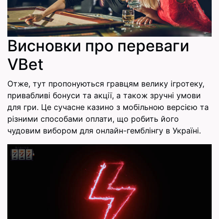
Висновки про переваги
VBet
Отже, тут пропонуються гравцям велику ігротеку,
привабливі бонуси та акції, а також зручні умови
для гри. Це сучасне казино з мобільною версією та
різними способами оплати, що робить його
чудовим вибором для онлайн-гемблінгу в Україні.