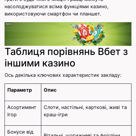
насолоджуватися всіма функціями казино,
використовуючи смартфон чи планшет.
Таблиця порівнянь Вбет з
іншими казино
Ось декілька ключових характеристик закладу:
Параметр
Опис
Асортимент
Слоти, настільні, карткові, живі та
Ігор
краш-ігри
Бонуси від
Вітальні, щотижневі та фріспіни