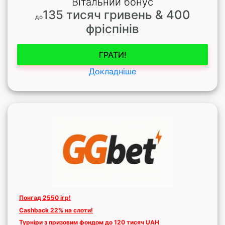
Вітальний бонус
135 тисяч гривень & 400
до
фріспінів
ГРАТИ!
Докладніше
Понгад 2550 ігр!
Cashback 22% на слоти!
Турніри з призовим фондом до 120 тисяч UAH