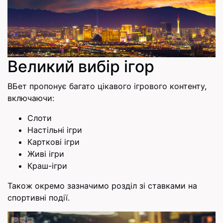
Великий вибір ігор
ВБет пропонує багато цікавого ігрового контенту,
включаючи:
Слоти
Настільні ігри
Карткові ігри
Живі ігри
Краш-ігри
Також окремо зазначимо розділ зі ставками на
спортивні події.