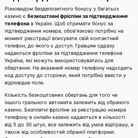
Різновидом бездепозитного бонусу у багатьох
казино є
безкоштовні фріспіни за підтвердження
телефона
в Україні. Щоб отримати бонус за
підтвердження номера, обов'язково потрібно на
момент реєстрації вписувати свій контактний
телефон, до якого є доступ. Гравцям одразу
надаються фріспіни за підтвердження телефона
Україна, які можуть використовуватись для
обертання. На вказаний номер телефону надходить
код доступу до сторінки, який потрібно ввести у
відповідне поле.
Кількість безкоштовних обертань для того чи
іншого грального автомата залежить від обраного
казино. Безплатні фріспіни за реєстрацію номера
телефону в онлайн казино надаються в кількості
від 5 до 30 штук, все залежить від умов відіграшу, а
також від особливостей обраної платформи.