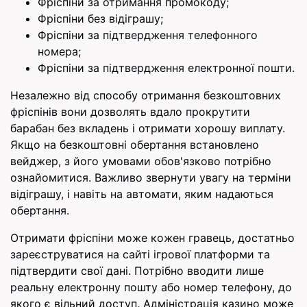
Фріспіни за отримання промокоду;
Фріспіни без відіграшу;
Фріспіни за підтвердження телефонного
номера;
Фріспіни за підтвердження електронної пошти.
Незалежно від способу отримання безкоштовних
фріспінів вони дозволять вдало прокрутити
барабан без вкладень і отримати хорошу виплату.
Якщо на безкоштовні обертання встановлено
вейджер, з його умовами обов'язково потрібно
ознайомитися. Важливо звернути увагу на терміни
відіграшу, і навіть на автомати, яким надаються
обертання.
Отримати фріспіни може кожен гравець, достатньо
зареєструватися на сайті ігрової платформи та
підтвердити свої дані. Потрібно вводити лише
реальну електронну пошту або номер телефону, до
якого є вільний доступ. Адміністрація казино може