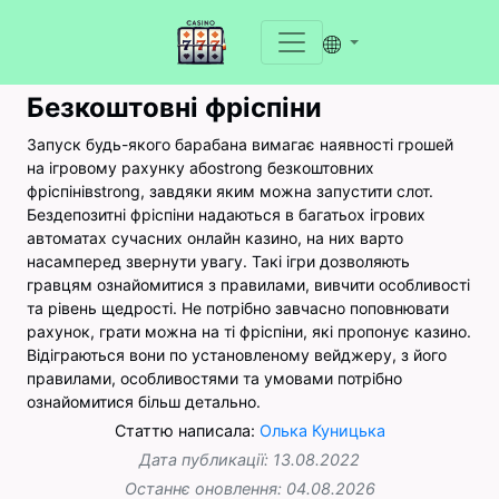
Ми не надаємо послуг у сфері азартних ігор і не приймаємо платежів. Вся
інформація на сайті має виключно ознайомлювальний характер.
Відповідальне ставлення до гри допоможе уникнути залежності.
Безкоштовні фріспіни
Запуск будь-якого барабана вимагає наявності грошей
на ігровому рахунку абоstrong безкоштовних
фріспінівstrong, завдяки яким можна запустити слот.
Бездепозитні фріспіни надаються в багатьох ігрових
автоматах сучасних онлайн казино, на них варто
насамперед звернути увагу. Такі ігри дозволяють
гравцям ознайомитися з правилами, вивчити особливості
та рівень щедрості. Не потрібно завчасно поповнювати
рахунок, грати можна на ті фріспіни, які пропонує казино.
Відіграються вони по установленому вейджеру, з його
правилами, особливостями та умовами потрібно
ознайомитися більш детально.
Статтю написала:
Олька Куницька
Дата публикації: 13.08.2022
Останнє оновлення: 04.08.2026