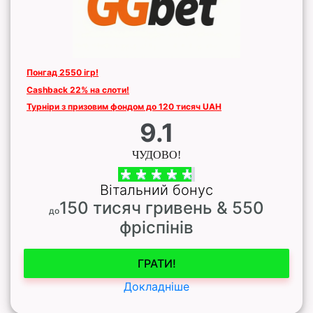
Понгад 2550 ігр!
Cashback 22% на слоти!
Турніри з призовим фондом до 120 тисяч UAH
9.1
ЧУДОВО!
Вітальний бонус
150 тисяч гривень & 550
до
фріспінів
ГРАТИ!
Докладніше