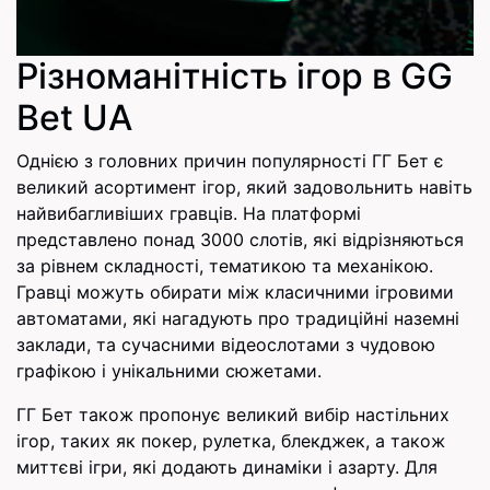
Різноманітність ігор в GG
Bet UA
Однією з головних причин популярності ГГ Бет є
великий асортимент ігор, який задовольнить навіть
найвибагливіших гравців. На платформі
представлено понад 3000 слотів, які відрізняються
за рівнем складності, тематикою та механікою.
Гравці можуть обирати між класичними ігровими
автоматами, які нагадують про традиційні наземні
заклади, та сучасними відеослотами з чудовою
графікою і унікальними сюжетами.
ГГ Бет також пропонує великий вибір настільних
ігор, таких як покер, рулетка, блекджек, а також
миттєві ігри, які додають динаміки і азарту. Для