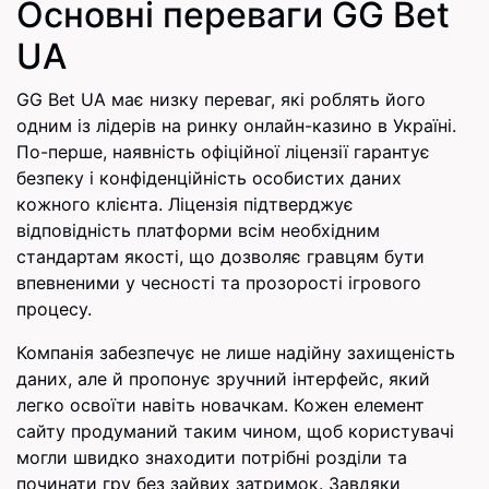
Основні переваги GG Bet
UA
GG Bet UA має низку переваг, які роблять його
одним із лідерів на ринку онлайн-казино в Україні.
По-перше, наявність офіційної ліцензії гарантує
безпеку і конфіденційність особистих даних
кожного клієнта. Ліцензія підтверджує
відповідність платформи всім необхідним
стандартам якості, що дозволяє гравцям бути
впевненими у чесності та прозорості ігрового
процесу.
Компанія забезпечує не лише надійну захищеність
даних, але й пропонує зручний інтерфейс, який
легко освоїти навіть новачкам. Кожен елемент
сайту продуманий таким чином, щоб користувачі
могли швидко знаходити потрібні розділи та
починати гру без зайвих затримок. Завдяки