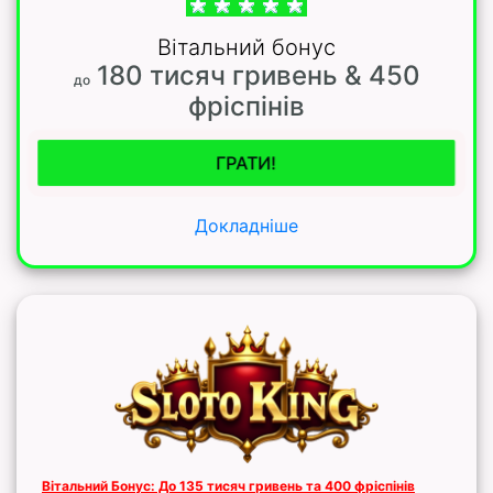
Вітальний бонус
180 тисяч гривень & 450
до
фріспінів
ГРАТИ!
Докладніше
Вітальний Бонус: До 135 тисяч гривень та 400 фріспінів