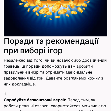
Поради та рекомендації
при виборі ігор
Незалежно від того, чи ви новачок або досвідчений
гравець, ці поради допоможуть вам зробити
правильний вибір та отримати максимальне
задоволення від гри. Давайте розглянемо кожну з
них докладніше.
Спробуйте безкоштовні версії:
Перед тим, як
робити реальні ставки, скористайтеся можливістю