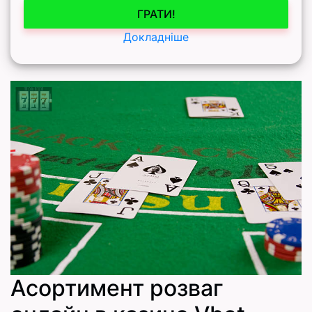
ГРАТИ!
Докладніше
Асортимент розваг