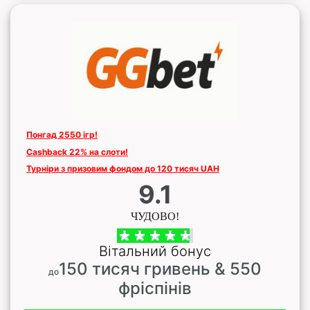
Понгад 2550 ігр!
Cashback 22% на слоти!
Турніри з призовим фондом до 120 тисяч UAH
9.1
ЧУДОВО!
Вітальний бонус
150 тисяч гривень & 550
до
фріспінів