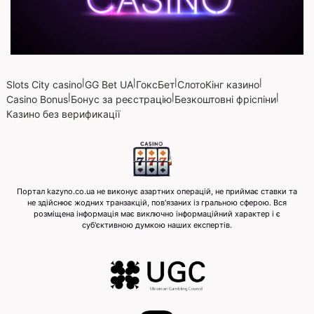
|
|
|
|
Slots City casino
GG Bet UA
ГоксБет
СлотоКінг казино
|
|
|
Casino Bonus
Бонус за реєстрацію
Безкоштовні фріспіни
Казино без верификації
Портал kazyno.co.ua не виконує азартних операцій, не приймає ставки та
не здійснює жодних транзакцій, пов'язаних із гральною сферою. Вся
розміщена інформація має виключно інформаційний характер і є
суб'єктивною думкою наших експертів.