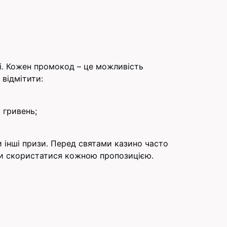
лі. Кожен промокод – це можливість
відмітити:
 гривень;
 інші призи. Перед святами казино часто
ти скористатися кожною пропозицією.