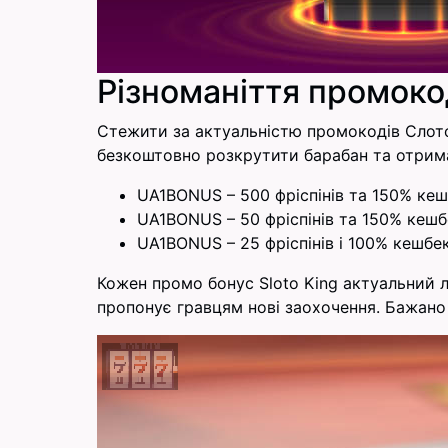
Різноманіття промокод
Стежити за актуальністю промокодів Слоток
безкоштовно розкрутити барабан та отрима
UA1BONUS – 500 фріспінів та 150% кеш
UA1BONUS – 50 фріспінів та 150% кешбе
UA1BONUS – 25 фріспінів і 100% кешбе
Кожен промо бонус Sloto King актуальний 
пропонує гравцям нові заохочення. Бажано