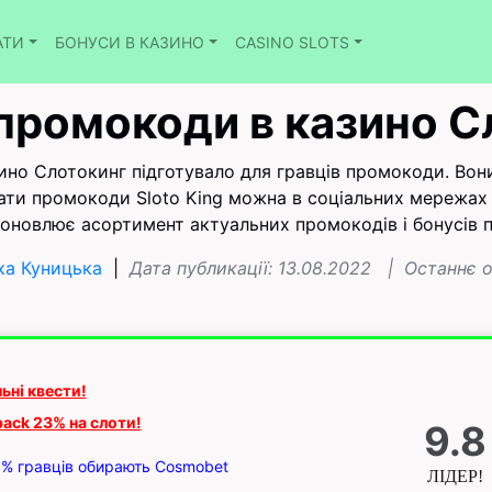
маємо платежів. Вся інформація на сайті має виключно 
гри допоможе уникнути залежності.
АТИ
БОНУСИ В КАЗИНО
CASINO SLOTS
 промокоди в казино С
зино Слотокинг підготувало для гравців промокоди. Вони
ати промокоди Sloto King можна в соціальних мережах 
 оновлює асортимент актуальних промокодів і бонусів п
ка Куницька
Дата публикації: 13.08.2022
Останнє о
льні квести!
ack 23% на слоти!
9.8
% гравців обирають Cosmobet
ЛІДЕР!