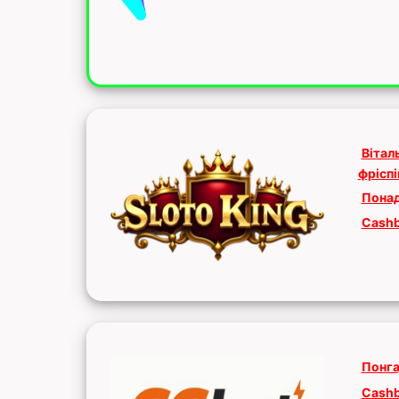
Вітал
фріспі
Понад
Cashb
Понга
Cashb