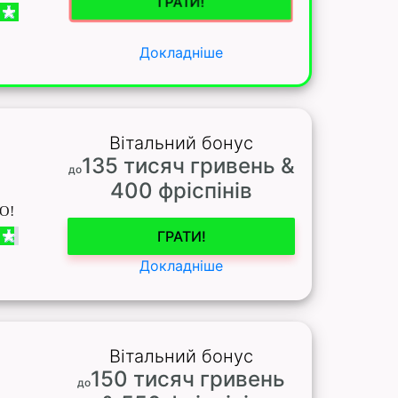
ГРАТИ!
Докладніше
Вітальний бонус
135 тисяч гривень &
до
400 фріспінів
О!
ГРАТИ!
Докладніше
Вітальний бонус
150 тисяч гривень
до