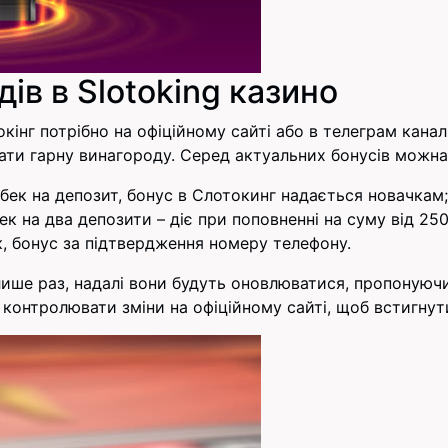
ів в Slotoking казино
інг потрібно на офіційному сайті або в телеграм кана
ти гарну винагороду. Серед актуальних бонусів можна 
бек на депозит, бонус в Слотокинг надається новачкам;
к на два депозити – діє при поповненні на суму від 250
к, бонус за підтвердження номеру телефону.
лише раз, надалі вони будуть оновлюватися, пропонуючи
 контролювати зміни на офіційному сайті, щоб встигну