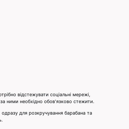
трібно відстежувати соціальні мережі,
 за ними необхідно обов'язково стежити.
я одразу для розкручування барабана та
ь.