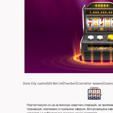
Slots City casino
|
GG Bet UA
|
ГоксБет
|
СлотоКінг казино
|
Casin
Портал kazyno.co.ua не виконує азартних операцій, не прийма
транзакцій, пов'язаних із гральною сферою. Вся розміщена і