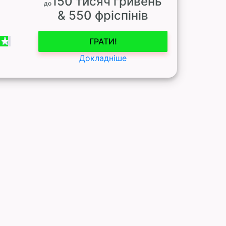
150 тисяч гривень
до
& 550 фріспінів
!
ГРАТИ!
Докладніше