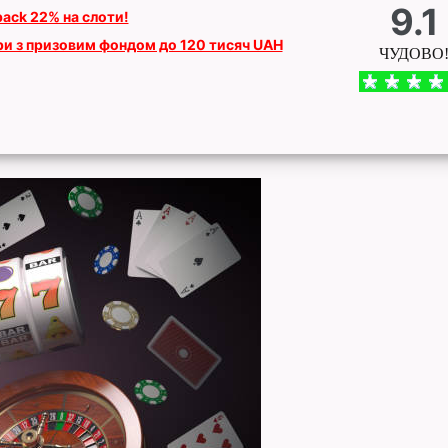
9.1
ack 22% на слоти!
ри з призовим фондом до 120 тисяч UAH
ЧУДОВО