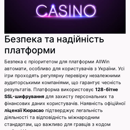
Безпека та надійність
платформи
Безпека є пріоритетом для платформи AllWin
автомати, особливо для користувачів з України. Усі
ігри проходять регулярну перевірку незалежними
аудиторськими компаніями, що гарантує чесність
результатів. Платформа використовує
128-бітне
SSL-шифрування
для захисту персональних та
фінансових даних користувачів. Наявність офіційної
ліцензії Кюрасао
підтверджує легальність
діяльності та відповідність міжнародним
стандартам, що важливо для гравців з кодом