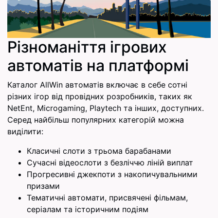
Різноманіття ігрових
автоматів на платформі
Каталог AllWin автоматів включає в себе сотні
різних ігор від провідних розробників, таких як
NetEnt, Microgaming, Playtech та інших, доступних.
Серед найбільш популярних категорій можна
виділити:
Класичні слоти з трьома барабанами
Сучасні відеослоти з безліччю ліній виплат
Прогресивні джекпоти з накопичувальними
призами
Тематичні автомати, присвячені фільмам,
серіалам та історичним подіям