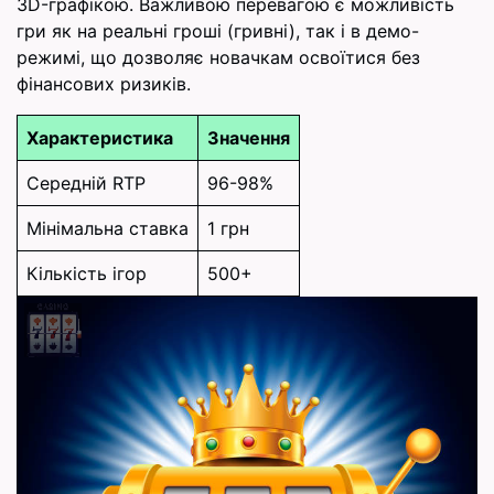
3D-графікою. Важливою перевагою є можливість
гри як на реальні гроші (гривні), так і в демо-
режимі, що дозволяє новачкам освоїтися без
фінансових ризиків.
Характеристика
Значення
Середній RTP
96-98%
Мінімальна ставка
1 грн
Кількість ігор
500+