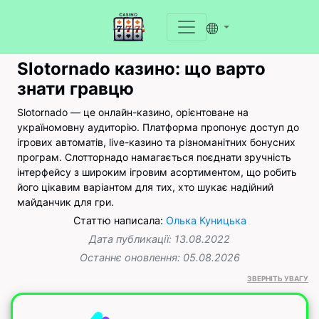
Ми не надаємо послуг у сфері азартних ігор і не приймаємо платежів. Вся
інформація на сайті має виключно ознайомлювальний характер.
Відповідальне ставлення до гри допоможе уникнути залежності.
Slotornado казино: що варто
знати гравцю
Slotornado — це онлайн-казино, орієнтоване на
україномовну аудиторію. Платформа пропонує доступ до
ігрових автоматів, live-казино та різноманітних бонусних
програм. Слотторнадо намагається поєднати зручність
інтерфейсу з широким ігровим асортиментом, що робить
його цікавим варіантом для тих, хто шукає надійний
майданчик для гри.
Статтю написала:
Олька Куницька
Дата публикації: 13.08.2022
Останнє оновлення: 05.08.2026
ЗВЕРНІТЬ УВАГУ