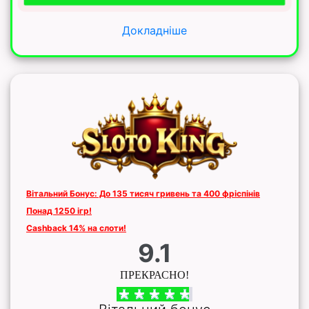
Докладніше
Вітальний Бонус: До 135 тисяч гривень та 400 фріспінів
Понад 1250 ігр!
Cashback 14% на слоти!
9.1
ПРЕКРАСНО!