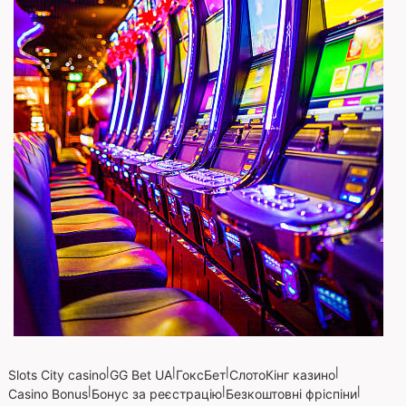
|
|
|
|
Slots City casino
GG Bet UA
ГоксБет
СлотоКінг казино
|
|
|
Casino Bonus
Бонус за реєстрацію
Безкоштовні фріспіни