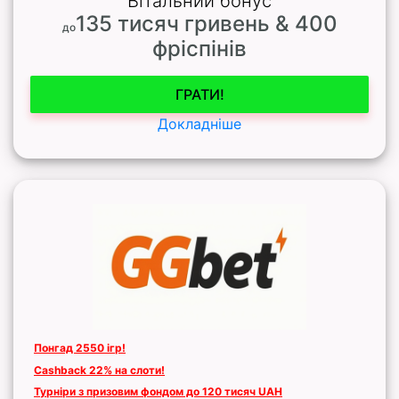
Вітальний бонус
135 тисяч гривень & 400
до
фріспінів
ГРАТИ!
Докладніше
Понгад 2550 ігр!
Cashback 22% на слоти!
Турніри з призовим фондом до 120 тисяч UAH