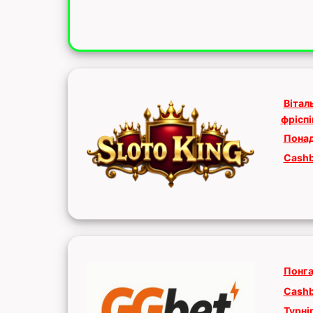
Вітал
фріспі
Понад
Cashb
Понга
Cashb
Турні