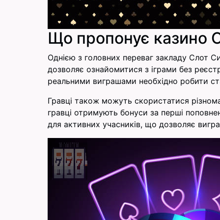
Що пропонує казино 
Однією з головних переваг закладу Слот С
дозволяє ознайомитися з іграми без реєстра
реальними виграшами необхідно робити ста
Гравці також можуть скористатися різноман
гравці отримують бонуси за перші поповнен
для активних учасників, що дозволяє вигра