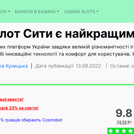
маємо платежів. Вся інформація на сайті має виключно 
гри допоможе уникнути залежності.
АТИ
БОНУСИ В КАЗИНО
CASINO SLOTS
лот Сити є найкращим 
их платформ України завдяки великій різноманітності і
обі інноваційні технології та комфорт для користувачів. 
ка Куницька
Дата публикації: 13.08.2022
Останнє о
льні квести!
ack 23% на слоти!
9.8
% гравців обирають Cosmobet
ЛІДЕР!