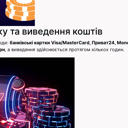
у та виведення коштів
тоди:
банківські картки Visa/MasterCard, Приват24, Mo
рн
, а виведення здійснюється протягом кількох годин.