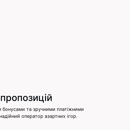
 пропозицій
ми бонусами та зручними платіжними
надійний оператор азартних ігор.