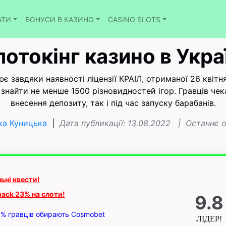
маємо платежів. Вся інформація на сайті має виключно 
гри допоможе уникнути залежності.
АТИ
БОНУСИ В КАЗИНО
CASINO SLOTS
отокінг казино в Укра
ює завдяки наявності ліцензії КРАІЛ, отриманої 26 квітн
знайти не менше 1500 різновидностей ігор. Гравців чекаю
внесення депозиту, так і під час запуску барабанів.
ка Куницька
Дата публикації: 13.08.2022
Останнє о
льні квести!
ack 23% на слоти!
9.8
% гравців обирають Cosmobet
ЛІДЕР!