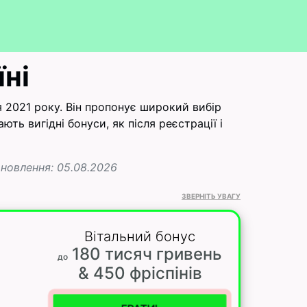
ознайомлювальний характер. Відповідальне ставлення до
їні
я 2021 року. Він пропонує широкий вибір
ть вигідні бонуси, як після реєстрації і
новлення: 05.08.2026
ЗВЕРНІТЬ УВАГУ
Вітальний бонус
180 тисяч гривень
до
& 450 фріспінів