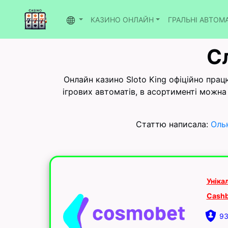
Ми не надаємо послуг у сфері азартних ігор і не прий
КАЗИНО ОНЛАЙН
ГРАЛЬНІ АВТОМ
Сл
Онлайн казино Sloto King офіційно прац
ігрових автоматів, в асортименті можна 
Статтю написала:
Оль
Уніка
Cashb
93