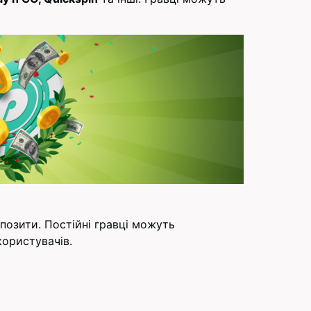
позити. Постійні гравці можуть
ористувачів.