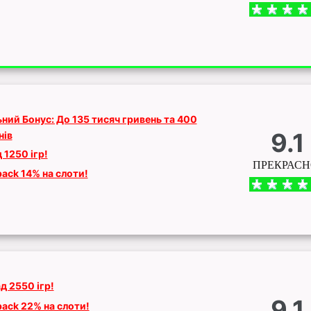
ьний Бонус: До 135 тисяч гривень та 400
9.1
нів
 1250 ігр!
ПРЕКРАСН
ack 14% на слоти!
д 2550 ігр!
9.1
ack 22% на слоти!