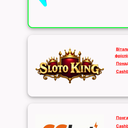
Вітал
фріспі
Понад
Cashb
Понга
Cashb