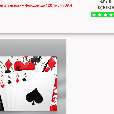
ри з призовим фондом до 120 тисяч UAH
ЧУДОВО