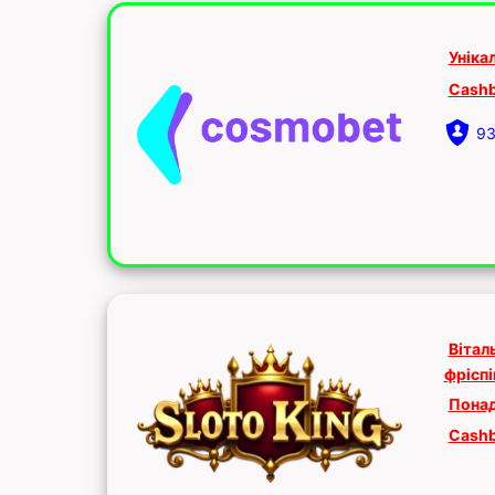
Уніка
Cashb
93
Вітал
фріспі
Понад
Cashb