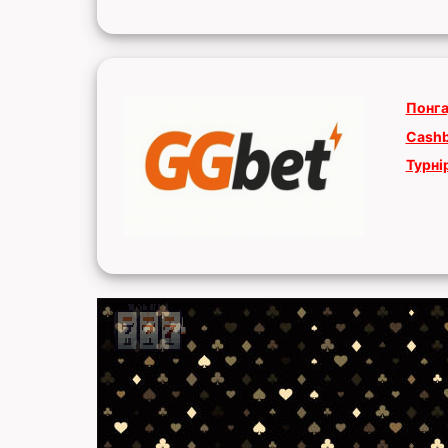
Понга
Cashb
Турні