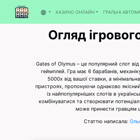
Ми не надаємо послуг у сфері азартних ігор і не прий
КАЗИНО ОНЛАЙН
ГРАЛЬНІ АВТОМ
Огляд ігровог
Gates of Olymus – це популярний слот в
геймплей. Гра має 6 барабанів, механі
5000x від вашої ставки, а мінімальн
пристроях, пропонуючи однаково якісний 
із найпопулярніших слотів в українс
комбінуватися та створювати потенціал
може принести гравцям щ
Статтю написала:
Оль