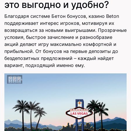
это выгодно и удобно?
Благодаря системе Бетон бонусов, казино Beton
поддерживает интерес игроков, мотивируя их
возвращаться за новыми выигрышами. Прозрачные
условия, быстрое зачисление и разнообразие
акций делают игру максимально комфортной и
прибыльной. От бонусов на первые депозиты до
бездепозитных предложений – каждый найдет
вариант, подходящий именно ему.