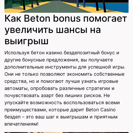
Как Beton bonus помогает
увеличить шансы на
выигрыш
Используя бетон казино бездепозитный бонус и
другие бонусные предложения, вы получаете
дополнительные инструменты для успешной игры.
Они не только позволяют экономить собственные
средства, но и помогают лучше узнать игровые
автоматы, опробовать различные стратегии и
почувствовать азарт без лишних рисков. Не
упускайте возможность воспользоваться всеми
преимуществами, которые дарит Beton Casino
бездеп – это ваш шаг к выигрышам и приятным
впечатлениям!