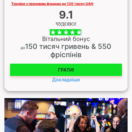
Турніри з призовим фондом до 120 тисяч UAH
9.1
ЧУДОВО!
Вітальний бонус
150 тисяч гривень & 550
до
фріспінів
ГРАТИ!
Докладніше