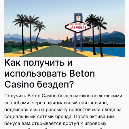
Как получить и
использовать Beton
Casino бездеп?
Получить Beton Casino бездеп можно несколькими
способами: через официальный сайт казино,
подписавшись на рассылку новостей или следя за
социальными сетями бренда. После активации
бонуса вам открывается доступ к игровому