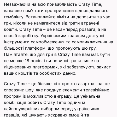
Незважаючи на всю привабливість Crazy Time,
важливо пам'ятати про принципи відповідального
гемблінгу. Встановлюйте ліміти на депозити та час
гри, ніколи не намагайтеся відіграти втрачені
кошти. Crazy Time – це насамперед розвага, а не
спосіб заробітку. Українським гравцям доступні
інструменти самообмеження та самовиключення на
більшості платформ, що пропонують цю гру.
Пам'ятайте, що для гри в Crazy Time вам має бути
не менше 18 років, і ви повинні грати лише на
ліцензованих платформах, які забезпечують захист
ваших коштів та особистих даних.
Crazy Time – це більше, ніж просто азартна гра, це
справжнє шоу, яке поєднує елементи телевізійних
програм із можливістю виграшу. Ця унікальна
комбінація робить Crazy Time одним із
найпопулярніших вибором серед українських
гравців, які шукають яскравих емоцій та