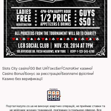
|
|
|
|
Slots City casino
GG Bet UA
ГоксБет
СлотоКінг казино
|
|
|
Casino Bonus
Бонус за реєстрацію
Безплатні фріспіни
Казино без верификації
Портал kazyno.co.ua не виконує азартних операцій, не приймає ставки та
не здійснює жодних транзакцій, пов'язаних із гральною сферою. Вся