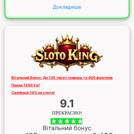
Докладніше
Вітальний Бонус: До 135 тисяч гривень та 400 фріспінів
Понад 1250 ігр!
Cashback 14% на слоти!
9.1
ПРЕКРАСНО!
Вітальний бонус