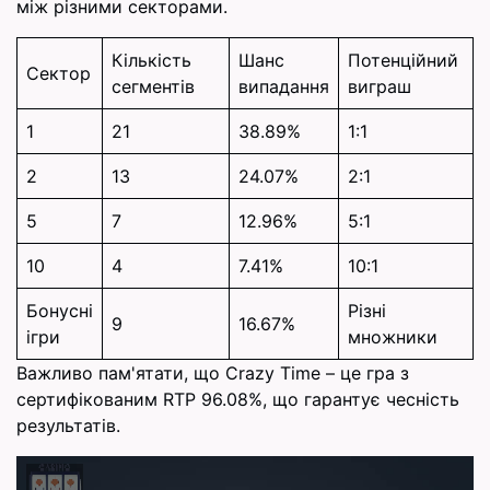
між різними секторами.
Кількість
Шанс
Потенційний
Сектор
сегментів
випадання
виграш
1
21
38.89%
1:1
2
13
24.07%
2:1
5
7
12.96%
5:1
10
4
7.41%
10:1
Бонусні
Різні
9
16.67%
ігри
множники
Важливо пам'ятати, що Crazy Time – це гра з
сертифікованим RTP 96.08%, що гарантує чесність
результатів.