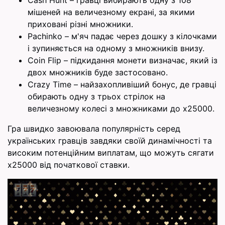
Cash Hunt – гравці вибирають одну з 108
мішеней на величезному екрані, за якими
приховані різні множники.
Pachinko – м'яч падає через дошку з кілочками
і зупиняється на одному з множників внизу.
Coin Flip – підкидання монети визначає, який із
двох множників буде застосовано.
Crazy Time – найзахопливіший бонус, де гравці
обирають одну з трьох стрілок на
величезному колесі з множниками до х25000.
Гра швидко завоювала популярність серед
українських гравців завдяки своїй динамічності та
високим потенційним виплатам, що можуть сягати
х25000 від початкової ставки.