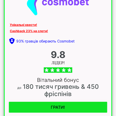
Унікальні квести!
Cashback 23% на слоти!
93% гравців обирають Cosmobet
9.8
ЛІДЕР!
Вітальний бонус
180 тисяч гривень & 450
до
фріспінів
ГРАТИ!