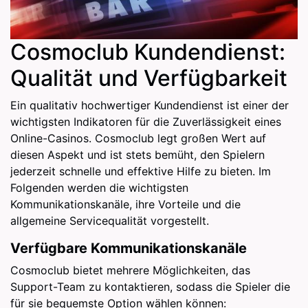
Cosmoclub Kundendienst:
Qualität und Verfügbarkeit
Ein qualitativ hochwertiger Kundendienst ist einer der
wichtigsten Indikatoren für die Zuverlässigkeit eines
Online-Casinos. Cosmoclub legt großen Wert auf
diesen Aspekt und ist stets bemüht, den Spielern
jederzeit schnelle und effektive Hilfe zu bieten. Im
Folgenden werden die wichtigsten
Kommunikationskanäle, ihre Vorteile und die
allgemeine Servicequalität vorgestellt.
Verfügbare Kommunikationskanäle
Cosmoclub bietet mehrere Möglichkeiten, das
Support-Team zu kontaktieren, sodass die Spieler die
für sie bequemste Option wählen können: