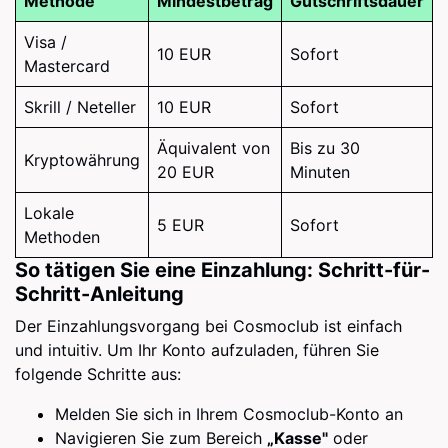
Methode
Mindestbetrag
Gutschriftsdauer
Visa /
10 EUR
Sofort
Mastercard
Skrill / Neteller
10 EUR
Sofort
Äquivalent von
Bis zu 30
Kryptowährung
20 EUR
Minuten
Lokale
5 EUR
Sofort
Methoden
So tätigen Sie eine Einzahlung: Schritt-für-
Schritt-Anleitung
Der Einzahlungsvorgang bei Cosmoclub ist einfach
und intuitiv. Um Ihr Konto aufzuladen, führen Sie
folgende Schritte aus:
Melden Sie sich in Ihrem Cosmoclub-Konto an
Navigieren Sie zum Bereich
„Kasse"
oder