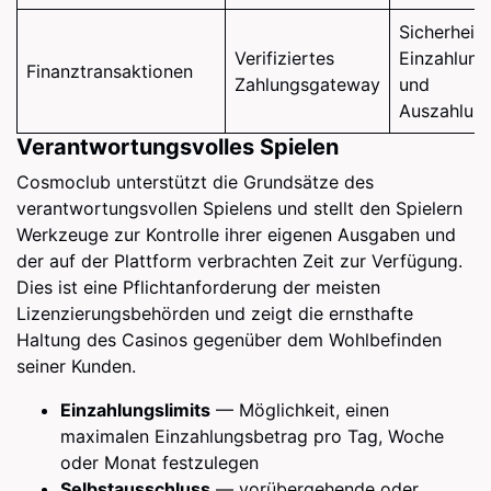
Sicherheit
Verifiziertes
Einzahlung
Finanztransaktionen
Zahlungsgateway
und
Auszahlun
Verantwortungsvolles Spielen
Cosmoclub unterstützt die Grundsätze des
verantwortungsvollen Spielens und stellt den Spielern
Werkzeuge zur Kontrolle ihrer eigenen Ausgaben und
der auf der Plattform verbrachten Zeit zur Verfügung.
Dies ist eine Pflichtanforderung der meisten
Lizenzierungsbehörden und zeigt die ernsthafte
Haltung des Casinos gegenüber dem Wohlbefinden
seiner Kunden.
Einzahlungslimits
— Möglichkeit, einen
maximalen Einzahlungsbetrag pro Tag, Woche
oder Monat festzulegen
Selbstausschluss
— vorübergehende oder