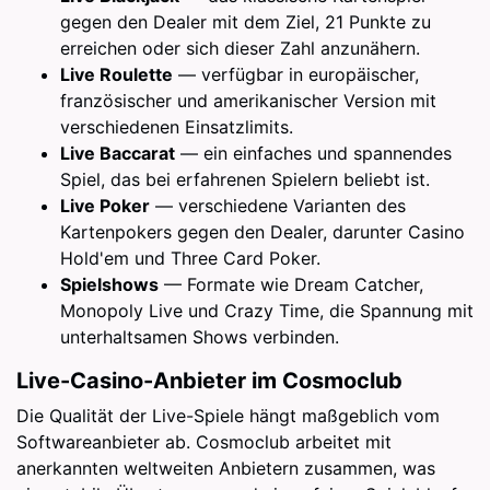
gegen den Dealer mit dem Ziel, 21 Punkte zu
erreichen oder sich dieser Zahl anzunähern.
Live Roulette
— verfügbar in europäischer,
französischer und amerikanischer Version mit
verschiedenen Einsatzlimits.
Live Baccarat
— ein einfaches und spannendes
Spiel, das bei erfahrenen Spielern beliebt ist.
Live Poker
— verschiedene Varianten des
Kartenpokers gegen den Dealer, darunter Casino
Hold'em und Three Card Poker.
Spielshows
— Formate wie Dream Catcher,
Monopoly Live und Crazy Time, die Spannung mit
unterhaltsamen Shows verbinden.
Live-Casino-Anbieter im Cosmoclub
Die Qualität der Live-Spiele hängt maßgeblich vom
Softwareanbieter ab. Cosmoclub arbeitet mit
anerkannten weltweiten Anbietern zusammen, was