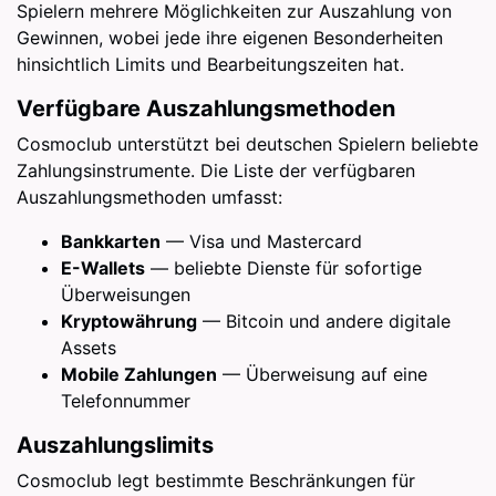
Spielern mehrere Möglichkeiten zur Auszahlung von
Gewinnen, wobei jede ihre eigenen Besonderheiten
hinsichtlich Limits und Bearbeitungszeiten hat.
Verfügbare Auszahlungsmethoden
Cosmoclub unterstützt bei deutschen Spielern beliebte
Zahlungsinstrumente. Die Liste der verfügbaren
Auszahlungsmethoden umfasst:
Bankkarten
— Visa und Mastercard
E-Wallets
— beliebte Dienste für sofortige
Überweisungen
Kryptowährung
— Bitcoin und andere digitale
Assets
Mobile Zahlungen
— Überweisung auf eine
Telefonnummer
Auszahlungslimits
Cosmoclub legt bestimmte Beschränkungen für