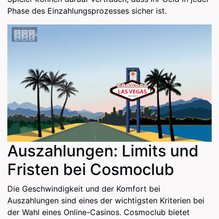
Phase des Einzahlungsprozesses sicher ist.
Auszahlungen: Limits und
Fristen bei Cosmoclub
Die Geschwindigkeit und der Komfort bei
Auszahlungen sind eines der wichtigsten Kriterien bei
der Wahl eines Online-Casinos. Cosmoclub bietet