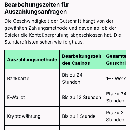
Bearbeitungszeiten für
Auszahlungsanfragen
Die Geschwindigkeit der Gutschrift hängt von der
gewählten Zahlungsmethode und davon ab, ob der
Spieler die Kontoüberprüfung abgeschlossen hat. Die
Standardfristen sehen wie folgt aus:
Bearbeitungszeit
Gesamte
Auszahlungsmethode
des Casinos
Gutschrift
Bis zu 24
Bankkarte
1–3 Werkt
Stunden
Bis zu 24
E-Wallet
Bis zu 12 Stunden
Stunden
Bis zu 3
Kryptowährung
Bis zu 1 Stunde
Stunden