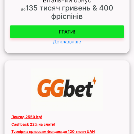
Вітальний бонус
135 тисяч гривень & 400
до
фріспінів
ГРАТИ!
Докладніше
Понгад 2550 ігр!
Cashback 22% на слоти!
Турніри з призовим фондом до 120 тисяч UAH