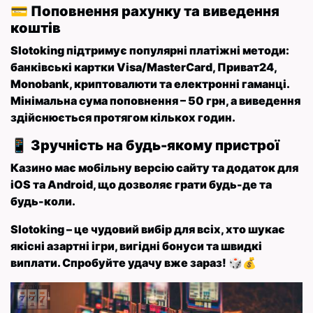
💳
Поповнення рахунку та виведення
коштів
Slotoking підтримує популярні платіжні методи:
банківські картки Visa/MasterCard, Приват24,
Monobank, криптовалюти та електронні гаманці
.
Мінімальна сума поповнення –
50 грн
, а виведення
здійснюється протягом кількох годин.
📱
Зручність на будь-якому пристрої
Казино має мобільну версію сайту та додаток для
iOS та Android, що дозволяє грати будь-де та
будь-коли.
Slotoking
– це чудовий вибір для всіх, хто шукає
якісні азартні ігри, вигідні бонуси та швидкі
виплати. Спробуйте удачу вже зараз! 🎲💰