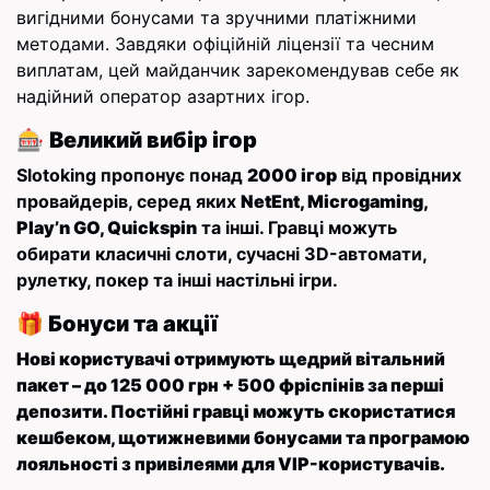
вигідними бонусами та зручними платіжними
методами. Завдяки офіційній ліцензії та чесним
виплатам, цей майданчик зарекомендував себе як
надійний оператор азартних ігор.
🎰
Великий вибір ігор
Slotoking пропонує понад
2000 ігор
від провідних
провайдерів, серед яких
NetEnt, Microgaming,
Play’n GO, Quickspin
та інші. Гравці можуть
обирати класичні слоти, сучасні 3D-автомати,
рулетку, покер та інші настільні ігри.
🎁
Бонуси та акції
Нові користувачі отримують
щедрий вітальний
пакет
– до
125 000 грн
+
500 фріспінів
за перші
депозити. Постійні гравці можуть скористатися
кешбеком
, щотижневими бонусами та програмою
лояльності з привілеями для VIP-користувачів.