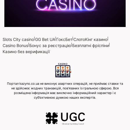
|
|
|
|
Slots City casino
GG Bet UA
ГоксБет
СлотоКінг казино
|
|
|
Casino Bonus
Бонус за реєстрацію
Безплатні фріспіни
Казино без верификації
Портал kazyno.co.ua не виконує азартних операцій, не приймає ставки та
не здійснює жодних транзакцій, пов'язаних із гральною сферою. Вся
розміщена інформація має виключно інформаційний характер і є
суб'єктивною думкою наших експертів.