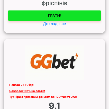
фріспінів
ГРАТИ!
Докладніше
Понгад 2550 ігр!
Cashback 22% на слоти!
Турніри з призовим фондом до 120 тисяч UAH
9.1