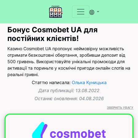
Ми не надаємо послуг у сфері азартних ігор і не приймаємо платежів. Вся
інформація на сайті має виключно ознайомлювальний характер.
Відповідальне ставлення до гри допоможе уникнути залежності.
Бонус Cosmobet UA для
постійних клієнтів!
Казино Cosmobet UA пропонує неймовірну можливість
отримати безкоштовні обертання, зробивши депозит від
500 гривень. Використовуйте унікальні промокоди для
активації та пориньте у космічні пригоди онлайн слотів на
реальні гривні.
Статтю написала:
Олька Куницька
Дата публикації: 13.08.2022
Останнє оновлення: 04.08.2026
ЗВЕРНІТЬ УВАГУ