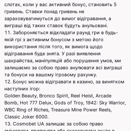
слотах, коли у вас активний бонус, становить 5
гривень. Ставки понад гривень не
зараховуватимуться до вимог відігравання, а
виграші від таких ставок будуть анульовані.
Забороняється відкладати раунд гри в будь-
якій грі з активним бонусом з метою його
використання після того, як вимога щодо
відігравання буде знята. У разі виявлення
шахрайства, маніпуляцій або порушення умов, ми
залишаємо за собою право анулювати всі виграші
та бонуси на вашому ігровому рахунку.
Бонус можна відігравати в казино, за винятком
наступних ігор:
Golden Beauty, Bronco Spirit, Reel Heist, Arcade
Bomb, Hot 777 Delux, Gods of Troy, 1942: Sky Warrior,
WBC Ring of Riches, Treasure Mine Power Reels,
Classic Joker 6000.
Cosmobet UA залишає за собою право
змінювати, припиняти або скасовувати акцію в