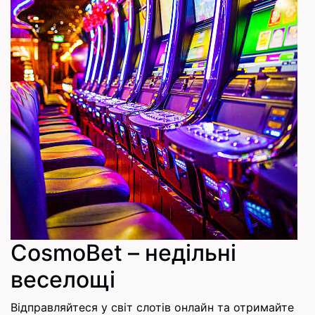
CosmoBet – недільні
веселощі
Відправляйтеся у світ слотів онлайн та отримайте