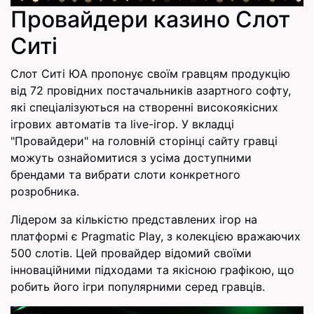
Провайдери казино Слот
Ситі
Слот Ситі ЮА пропонує своїм гравцям продукцію
від 72 провідних постачальників азартного софту,
які спеціалізуються на створенні високоякісних
ігрових автоматів та live-ігор. У вкладці
"Провайдери" на головній сторінці сайту гравці
можуть ознайомитися з усіма доступними
брендами та вибрати слоти конкретного
розробника.
Лідером за кількістю представлених ігор на
платформі є Pragmatic Play, з колекцією вражаючих
500 слотів. Цей провайдер відомий своїми
інноваційними підходами та якісною графікою, що
робить його ігри популярними серед гравців.