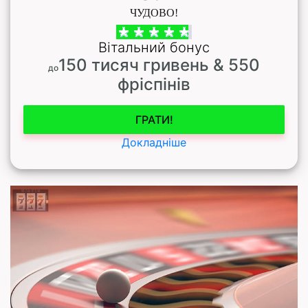
ЧУДОВО!
Вітальний бонус
150 тисяч гривень & 550
до
фріспінів
ГРАТИ!
Докладніше