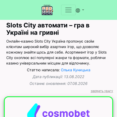
Ми не надаємо послуг у сфері азартних ігор і не приймаємо платежів. Вся
інформація на сайті має виключно ознайомлювальний характер.
Відповідальне ставлення до гри допоможе уникнути залежності.
Slots City автомати – гра в
Україні на гривні
Онлайн-казино Slots City Україна пропонує своїм
клієнтам широкий вибір азартних ігор, що дозволяє
кожному знайти щось для себе. Асортимент ігор у Slots
City охоплює всі популярні жанри та формати, роблячи
казино універсальним місцем для відпочинку.
Статтю написала:
Олька Куницька
Дата публикації: 13.08.2022
Останнє оновлення: 07.08.2026
ЗВЕРНІТЬ УВАГУ