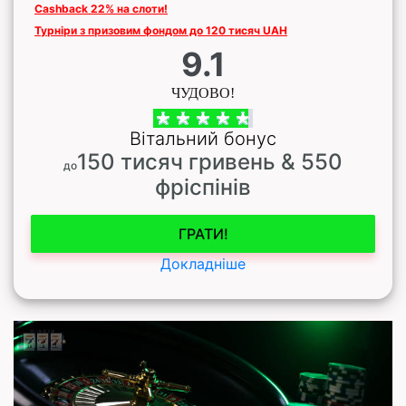
Cashback 22% на слоти!
Турніри з призовим фондом до 120 тисяч UAH
9.1
ЧУДОВО!
Вітальний бонус
150 тисяч гривень & 550
до
фріспінів
ГРАТИ!
Докладніше