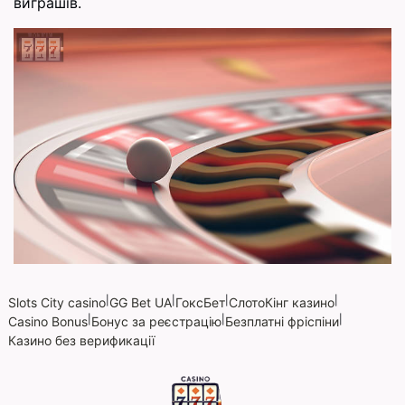
виграшів.
|
|
|
|
Slots City casino
GG Bet UA
ГоксБет
СлотоКінг казино
|
|
|
Casino Bonus
Бонус за реєстрацію
Безплатні фріспіни
Казино без верификації