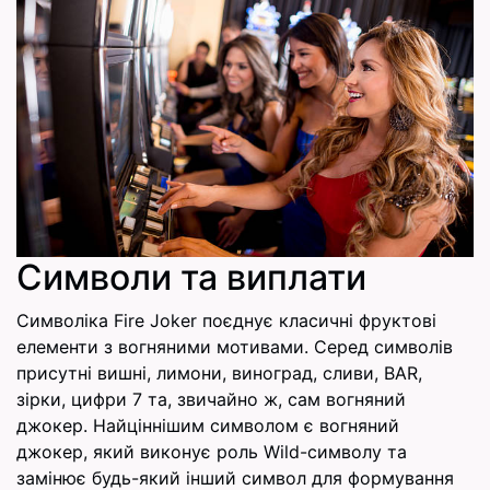
Символи та виплати
Символіка Fire Joker поєднує класичні фруктові
елементи з вогняними мотивами. Серед символів
присутні вишні, лимони, виноград, сливи, BAR,
зірки, цифри 7 та, звичайно ж, сам вогняний
джокер. Найціннішим символом є вогняний
джокер, який виконує роль Wild-символу та
замінює будь-який інший символ для формування