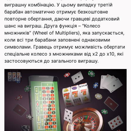
виграшну комбінацію. У цьому випадку третій
барабан автоматично отримує безкоштовне
повторне обертання, даючи гравцеві додатковий
шанс на виграш. Друга функція – "Колесо
множників" (Wheel of Multipliers), яка запускається,
коли всі три барабани заповнені однаковими
символами. Гравець отримує можливість обертати
спеціальне колесо з множниками від x2 до x10, які
застосовуються до загального виграшу.