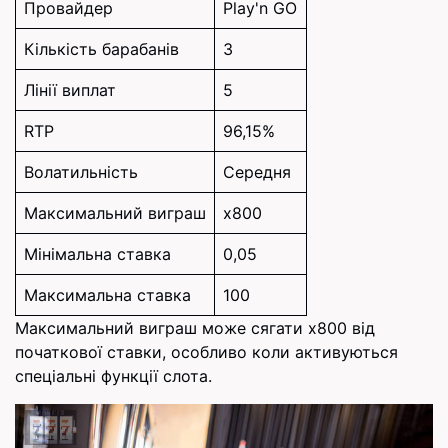
Провайдер
Play'n GO
Кількість барабанів
3
Лінії виплат
5
RTP
96,15%
Волатильність
Середня
Максимальний виграш
х800
Мінімальна ставка
0,05
Максимальна ставка
100
Максимальний виграш може сягати х800 від
початкової ставки, особливо коли активуються
спеціальні функції слота.