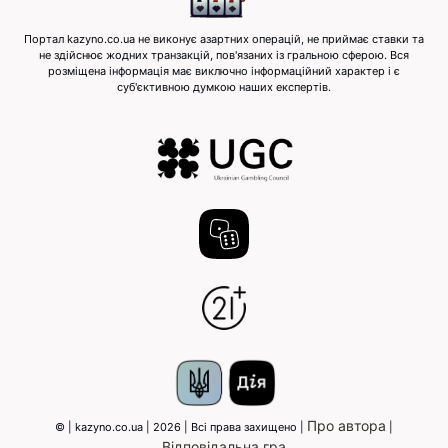
Портал kazyno.co.ua не виконує азартних операцій, не приймає ставки та
не здійснює жодних транзакцій, пов'язаних із гральною сферою. Вся
розміщена інформація має виключно інформаційний характер і є
суб'єктивною думкою наших експертів.
Про автора
© | kazyno.co.ua | 2026 | Всі права захищено |
|
Відповідальна гра