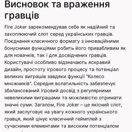
Висновок та враження
гравців
Fire Joker зарекомендував себе як надійний та
захоплюючий слот серед українських гравців.
Поєднання класичного формату з інноваційними
бонусними функціями робить його привабливим як
для новачків, так і для досвідчених гравців.
Користувачі особливо відзначають яскравий
дизайн, простоту ігрового процесу та потенціал
великих виграшів завдяки функції "Колесо
множників". Середня волатильність забезпечує
збалансований ігровий досвід з регулярними
невеликими виграшами та можливістю отримати
значні суми. Загалом, Fire Joker – це якісний слот,
який заслуговує на увагу кожного українського
гравця, який цінує класичний геймплей з
сучасними елементами та високим потенціалом