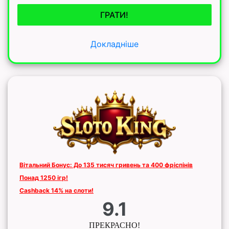
ГРАТИ!
Докладніше
Вітальний Бонус: До 135 тисяч гривень та 400 фріспінів
Понад 1250 ігр!
Cashback 14% на слоти!
9.1
ПРЕКРАСНО!