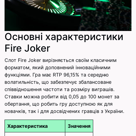
Основні характеристики
Fire Joker
Слот Fire Joker вирізняється своїм класичним
форматом, який доповнений інноваційними
функціями. Гра має RTP 96,15% та середню
волатильність, що забезпечує збалансоване
співвідношення частоти та розміру виграшів.
Ставки можна робити від 0,05 до 100 монет за
обертання, що робить гру доступною як для
новачків, так і для досвідчених гравців з України.
Характеристика
Значення