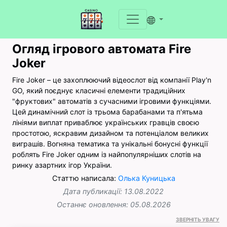
Ми не надаємо послуг у сфері азартних ігор і не приймаємо платежів. Вся
інформація на сайті має виключно ознайомлювальний характер.
Відповідальне ставлення до гри допоможе уникнути залежності.
Огляд ігрового автомата Fire
Joker
Fire Joker – це захоплюючий відеослот від компанії Play'n
GO, який поєднує класичні елементи традиційних
"фруктових" автоматів з сучасними ігровими функціями.
Цей динамічний слот із трьома барабанами та п'ятьма
лініями виплат приваблює українських гравців своєю
простотою, яскравим дизайном та потенціалом великих
виграшів. Вогняна тематика та унікальні бонусні функції
роблять Fire Joker одним із найпопулярніших слотів на
ринку азартних ігор України.
Статтю написала:
Олька Куницька
Дата публикації: 13.08.2022
Останнє оновлення: 05.08.2026
ЗВЕРНІТЬ УВАГУ