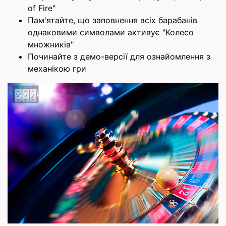
of Fire"
Пам'ятайте, що заповнення всіх барабанів
однаковими символами активує "Колесо
множників"
Починайте з демо-версії для ознайомлення з
механікою гри