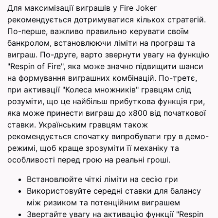
Для максимізації виграшів у Fire Joker
рекомендується дотримуватися кількох стратегій.
По-перше, важливо правильно керувати своїм
банкролом, встановлюючи ліміти на програш та
виграш. По-друге, варто звернути увагу на функцію
"Respin of Fire", яка може значно підвищити шанси
на формування виграшних комбінацій. По-третє,
при активації "Колеса множників" гравцям слід
розуміти, що це найбільш прибуткова функція гри,
яка може принести виграш до х800 від початкової
ставки. Українським гравцям також
рекомендується спочатку випробувати гру в демо-
режимі, щоб краще зрозуміти її механіку та
особливості перед грою на реальні гроші.
Встановлюйте чіткі ліміти на сесію гри
Використовуйте середні ставки для балансу
між ризиком та потенційним виграшем
Звертайте увагу на активацію функції "Respin