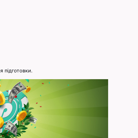
я підготовки.