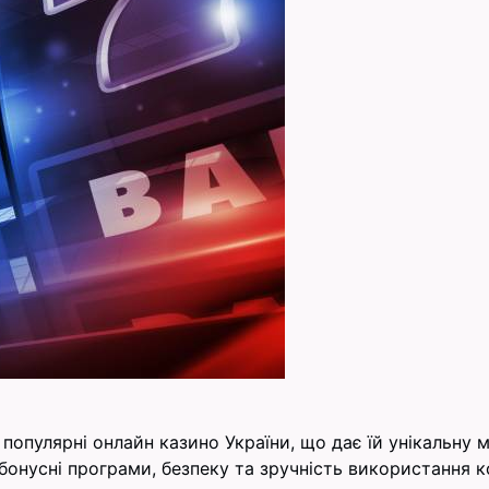
популярні онлайн казино України, що дає їй унікальну 
 бонусні програми, безпеку та зручність використання 