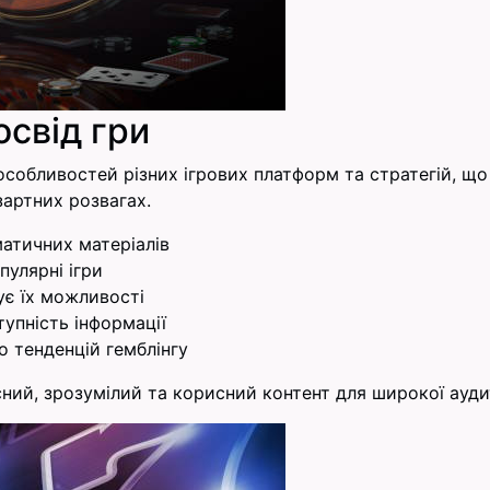
освід гри
особливостей різних ігрових платформ та стратегій, 
зартних розвагах.
матичних матеріалів
пулярні ігри
ує їх можливості
тупність інформації
о тенденцій гемблінгу
ний, зрозумілий та корисний контент для широкої аудит