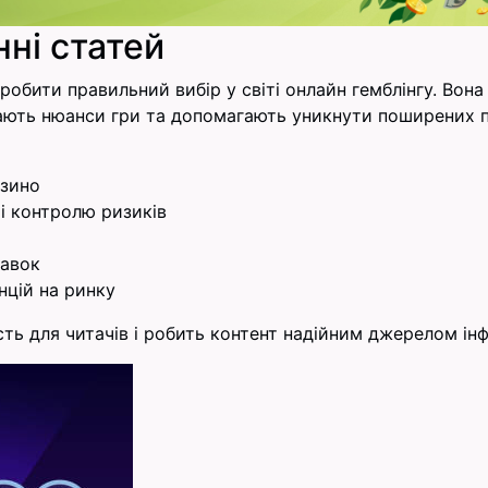
нні статей
обити правильний вибір у світі онлайн гемблінгу. Вона 
вають нюанси гри та допомагають уникнути поширених 
азино
 і контролю ризиків
тавок
нцій на ринку
ть для читачів і робить контент надійним джерелом інф