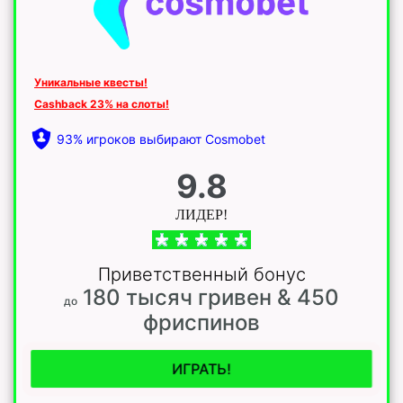
Уникальные квесты!
Cashback 23% на слоты!
93% игроков выбирают Cosmobet
9.8
ЛИДЕР!
Приветственный бонус
180 тысяч гривен & 450
до
фриспинов
ИГРАТЬ!