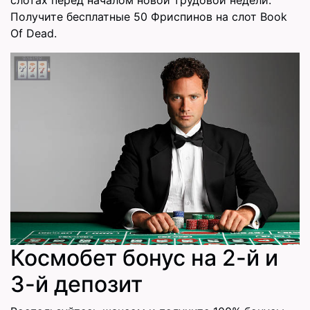
Получите бесплатные 50 Фриспинов на слот Book
Of Dead.
Космобет бонус на 2-й и
3-й депозит