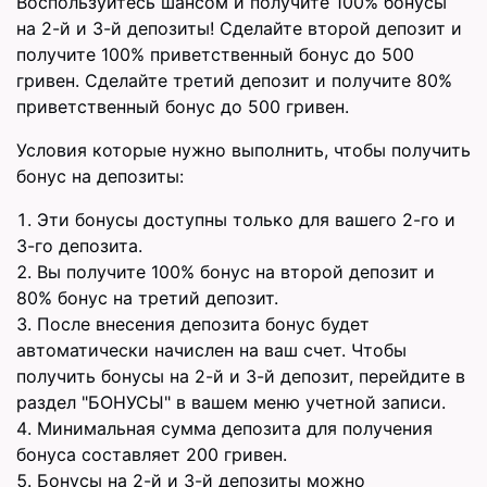
Воспользуйтесь шансом и получите 100% бонусы
на 2-й и 3-й депозиты! Сделайте второй депозит и
получите 100% приветственный бонус до 500
гривен. Сделайте третий депозит и получите 80%
приветственный бонус до 500 гривен.
Условия которые нужно выполнить, чтобы получить
бонус на депозиты:
Эти бонусы доступны только для вашего 2-го и
3-го депозита.
Вы получите 100% бонус на второй депозит и
80% бонус на третий депозит.
После внесения депозита бонус будет
автоматически начислен на ваш счет. Чтобы
получить бонусы на 2-й и 3-й депозит, перейдите в
раздел "БОНУСЫ" в вашем меню учетной записи.
Минимальная сумма депозита для получения
бонуса составляет 200 гривен.
Бонусы на 2-й и 3-й депозиты можно