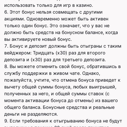
использовать только для игр в казино.
Этот бонус нельзя совмещать с другими
акциями. Одновременно может быть активен
только один бонус. Это означает, что у вас не
должно быть средств на бонусном балансе, когда
вы активируете новый бонус.
Бонус и депозит должны быть отыграны с таким
вейджером: Тридцать (х30) раз для второго
депозита и (х30) раз для третьего депозита.
Вы можете отменить свой бонус, обратившись в
службу поддержки в живом чате. Однако,
пожалуйста, учтите, что отмена бонуса приведет к
вычету общей суммы бонуса, любых выигрышей,
полученных за него, и общей суммы ставок (с
момента активации бонуса до отмены) из вашего
общего баланса. Бонусные средства и реальные
деньги не разделяются.
Если требования к отыгрыванию бонуса не будут