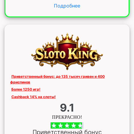
Подробнее
Приветственный бонус: до 135 тысяч гривен и 400
фриспинов
Более 1250 игр!
Cashback 14% на слоты!
9.1
ПРЕКРАСНО!
Приветственный бонус