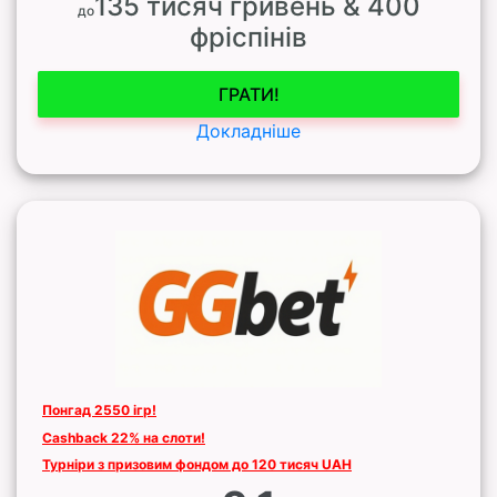
135 тисяч гривень & 400
до
фріспінів
ГРАТИ!
Докладніше
Понгад 2550 ігр!
Cashback 22% на слоти!
Турніри з призовим фондом до 120 тисяч UAH