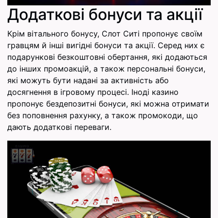
Додаткові бонуси та акції
Крім вітального бонусу, Слот Ситі пропонує своїм
гравцям й інші вигідні бонуси та акції. Серед них є
подарункові безкоштовні обертання, які додаються
до інших промоакцій, а також персональні бонуси,
які можуть бути надані за активність або
досягнення в ігровому процесі. Іноді казино
пропонує бездепозитні бонуси, які можна отримати
без поповнення рахунку, а також промокоди, що
дають додаткові переваги.