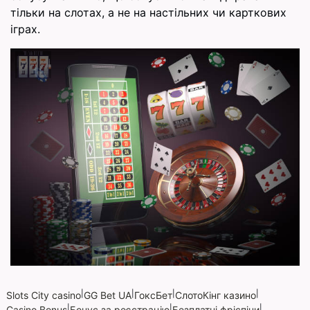
тільки на слотах, а не на настільних чи карткових
іграх.
|
|
|
|
Slots City casino
GG Bet UA
ГоксБет
СлотоКінг казино
|
|
|
Casino Bonus
Бонус за реєстрацію
Безплатні фріспіни