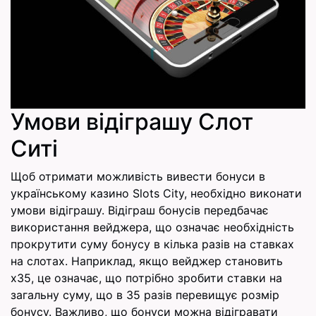
Умови відіграшу Слот
Ситі
Щоб отримати можливість вивести бонуси в
українському казино Slots City, необхідно виконати
умови відіграшу. Відіграш бонусів передбачає
використання вейджера, що означає необхідність
прокрутити суму бонусу в кілька разів на ставках
на слотах. Наприклад, якщо вейджер становить
х35, це означає, що потрібно зробити ставки на
загальну суму, що в 35 разів перевищує розмір
бонусу. Важливо, що бонуси можна відігравати