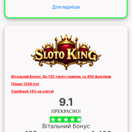
Докладніше
Вітальний Бонус: До 135 тисяч гривень та 400 фріспінів
Понад 1250 ігр!
Cashback 14% на слоти!
9.1
ПРЕКРАСНО!
Вітальний бонус