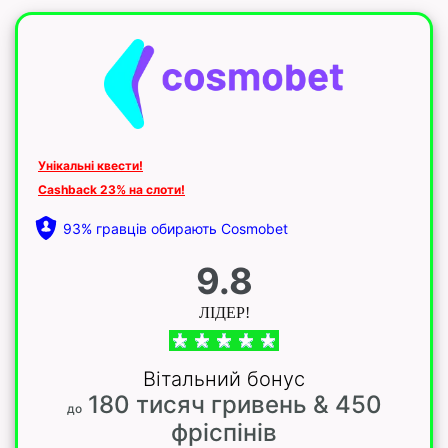
Унікальні квести!
Cashback 23% на слоти!
93% гравців обирають Cosmobet
9.8
ЛІДЕР!
Вітальний бонус
180 тисяч гривень & 450
до
фріспінів