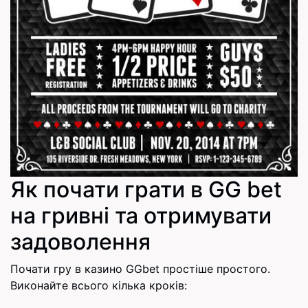
Як почати грати в GG bet
на гривні та отримувати
задоволення
Почати гру в казино GGbet простіше простого.
Виконайте всього кілька кроків: