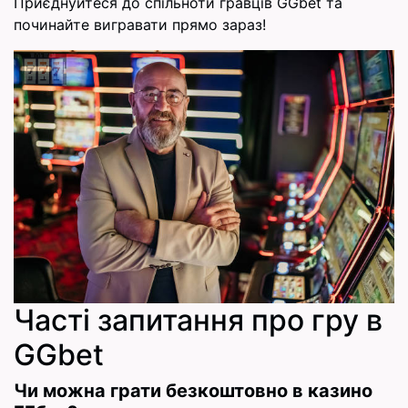
Приєднуйтеся до спільноти гравців GGbet та
починайте вигравати прямо зараз!
Часті запитання про гру в
GGbet
Чи можна грати безкоштовно в казино