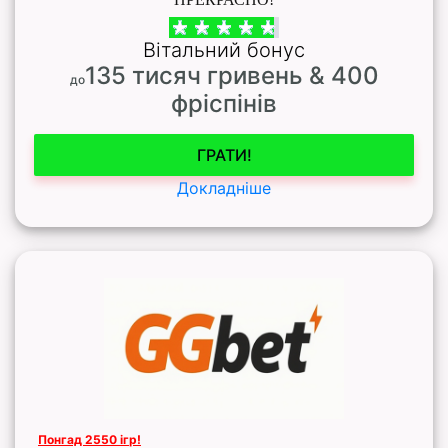
Вітальний бонус
135 тисяч гривень & 400
до
фріспінів
ГРАТИ!
Докладніше
Понгад 2550 ігр!