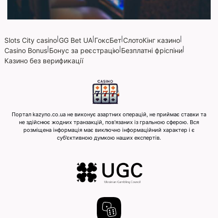
|
|
|
|
Slots City casino
GG Bet UA
ГоксБет
СлотоКінг казино
|
|
|
Casino Bonus
Бонус за реєстрацію
Безплатні фріспіни
Казино без верификації
Портал kazyno.co.ua не виконує азартних операцій, не приймає ставки та
не здійснює жодних транзакцій, пов'язаних із гральною сферою. Вся
розміщена інформація має виключно інформаційний характер і є
суб'єктивною думкою наших експертів.