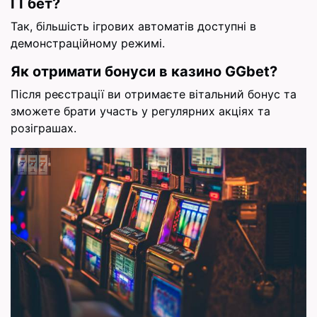
ГГбет?
Так, більшість ігрових автоматів доступні в
демонстраційному режимі.
Як отримати бонуси в казино GGbet?
Після реєстрації ви отримаєте вітальний бонус та
зможете брати участь у регулярних акціях та
розіграшах.