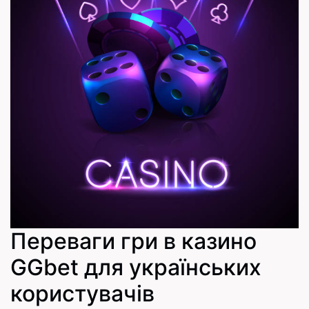
Переваги гри в казино
GGbet для українських
користувачів