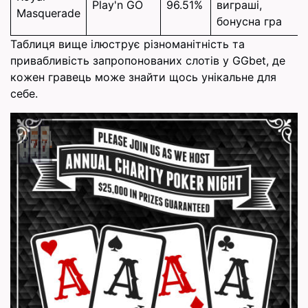
Play'n GO
96.51%
виграші,
Masquerade
бонусна гра
Таблиця вище ілюструє різноманітність та
привабливість запропонованих слотів у GGbet, де
кожен гравець може знайти щось унікальне для
себе.