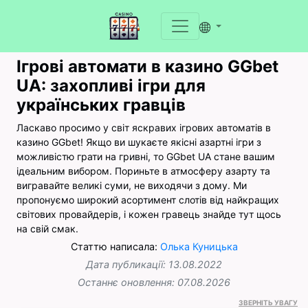
Ми не надаємо послуг у сфері азартних ігор і не приймаємо платежів. Вся
інформація на сайті має виключно ознайомлювальний характер.
Відповідальне ставлення до гри допоможе уникнути залежності.
Ігрові автомати в казино GGbet
UA: захопливі ігри для
українських гравців
Ласкаво просимо у світ яскравих ігрових автоматів в
казино GGbet! Якщо ви шукаєте якісні азартні ігри з
можливістю грати на гривні, то GGbet UA стане вашим
ідеальним вибором. Пориньте в атмосферу азарту та
вигравайте великі суми, не виходячи з дому. Ми
пропонуємо широкий асортимент слотів від найкращих
світових провайдерів, і кожен гравець знайде тут щось
на свій смак.
Статтю написала:
Олька Куницька
Дата публикації: 13.08.2022
Останнє оновлення: 07.08.2026
ЗВЕРНІТЬ УВАГУ