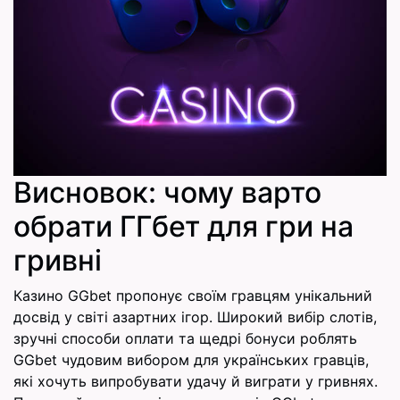
Висновок: чому варто
обрати ГГбет для гри на
гривні
Казино GGbet пропонує своїм гравцям унікальний
досвід у світі азартних ігор. Широкий вибір слотів,
зручні способи оплати та щедрі бонуси роблять
GGbet чудовим вибором для українських гравців,
які хочуть випробувати удачу й виграти у гривнях.