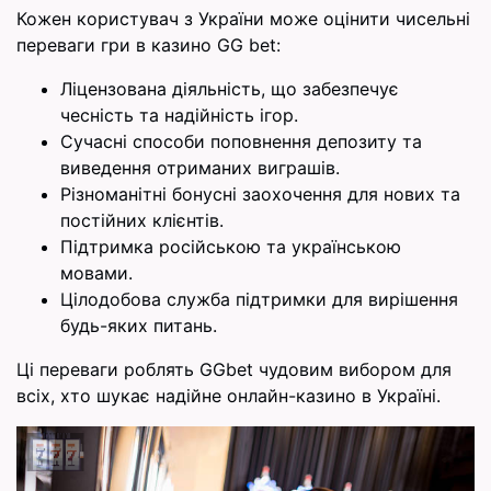
Кожен користувач з України може оцінити чисельні
переваги гри в казино GG bet:
Ліцензована діяльність, що забезпечує
чесність та надійність ігор.
Сучасні способи поповнення депозиту та
виведення отриманих виграшів.
Різноманітні бонусні заохочення для нових та
постійних клієнтів.
Підтримка російською та українською
мовами.
Цілодобова служба підтримки для вирішення
будь-яких питань.
Ці переваги роблять GGbet чудовим вибором для
всіх, хто шукає надійне онлайн-казино в Україні.