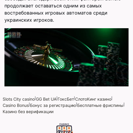
продолжает оставаться одним из самых
востребованных игровых автоматов среди
украинских игроков.
|
|
|
|
Slots City casino
GG Bet UA
ГоксБет
СлотоКинг казино
|
|
|
Casino Bonus
Бонус за регистрацию
Бесплатные фриспины
Казино без верификации