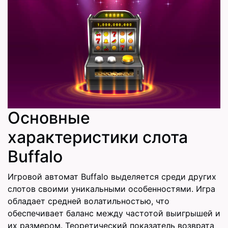
Основные
характеристики слота
Buffalo
Игровой автомат Buffalo выделяется среди других
слотов своими уникальными особенностями. Игра
обладает средней волатильностью, что
обеспечивает баланс между частотой выигрышей и
их размером. Теоретический показатель возврата