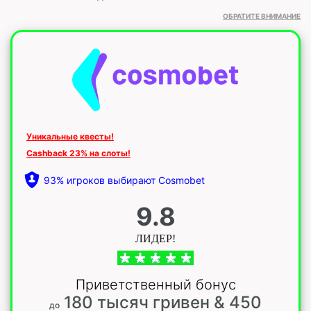
ОБРАТИТЕ ВНИМАНИЕ
Уникальные квесты!
Cashback 23% на слоты!
93% игроков выбирают Cosmobet
9.8
ЛИДЕР!
Приветственный бонус
180 тысяч гривен & 450
до