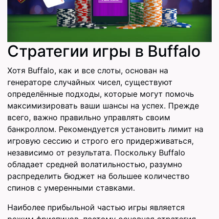
Стратегии игры в Buffalo
Хотя Buffalo, как и все слоты, основан на
генераторе случайных чисел, существуют
определённые подходы, которые могут помочь
максимизировать ваши шансы на успех. Прежде
всего, важно правильно управлять своим
банкроллом. Рекомендуется установить лимит на
игровую сессию и строго его придерживаться,
независимо от результата. Поскольку Buffalo
обладает средней волатильностью, разумно
распределить бюджет на большее количество
спинов с умеренными ставками.
Наиболее прибыльной частью игры является
режим фриспинов, поэтому основная стратегия