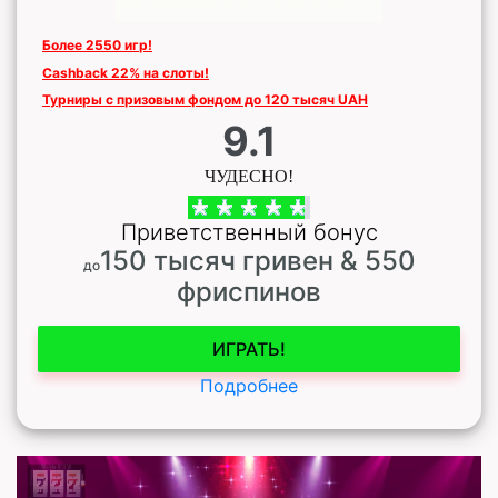
Более 2550 игр!
Cashback 22% на слоты!
Турниры с призовым фондом до 120 тысяч UAH
9.1
ЧУДЕСНО!
Приветственный бонус
150 тысяч гривен & 550
до
фриспинов
ИГРАТЬ!
Подробнее