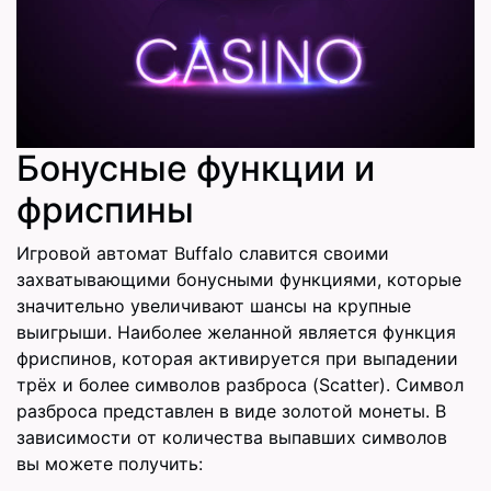
Бонусные функции и
фриспины
Игровой автомат Buffalo славится своими
захватывающими бонусными функциями, которые
значительно увеличивают шансы на крупные
выигрыши. Наиболее желанной является функция
фриспинов, которая активируется при выпадении
трёх и более символов разброса (Scatter). Символ
разброса представлен в виде золотой монеты. В
зависимости от количества выпавших символов
вы можете получить: