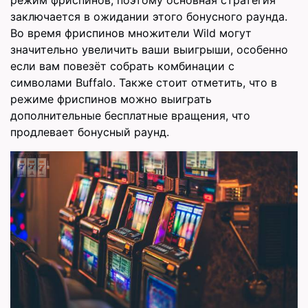
заключается в ожидании этого бонусного раунда.
Во время фриспинов множители Wild могут
значительно увеличить ваши выигрыши, особенно
если вам повезёт собрать комбинации с
символами Buffalo. Также стоит отметить, что в
режиме фриспинов можно выиграть
дополнительные бесплатные вращения, что
продлевает бонусный раунд.