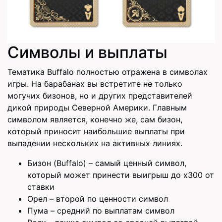
Символы и выплаты
Тематика Buffalo полностью отражена в символах
игры. На барабанах вы встретите не только
могучих бизонов, но и других представителей
дикой природы Северной Америки. Главным
символом является, конечно же, сам бизон,
который приносит наибольшие выплаты при
выпадении нескольких на активных линиях.
Бизон (Buffalo) – самый ценный символ,
который может принести выигрыш до х300 от
ставки
Орел – второй по ценности символ
Пума – средний по выплатам символ