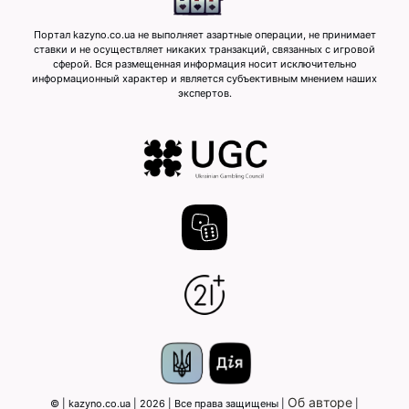
Портал kazyno.co.ua не выполняет азартные операции, не принимает
ставки и не осуществляет никаких транзакций, связанных с игровой
сферой. Вся размещенная информация носит исключительно
информационный характер и является субъективным мнением наших
экспертов.
Об авторе
© | kazyno.co.ua | 2026 | Все права защищены |
|