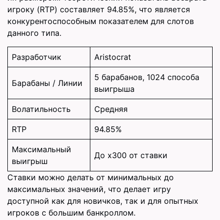
игроку (RTP) составляет 94.85%, что является
конкурентоспособным показателем для слотов
данного типа.
Разработчик
Aristocrat
5 барабанов, 1024 способа
Барабаны / Линии
выигрыша
Волатильность
Средняя
RTP
94.85%
Максимальный
До х300 от ставки
выигрыш
Ставки можно делать от минимальных до
максимальных значений, что делает игру
доступной как для новичков, так и для опытных
игроков с большим банкроллом.