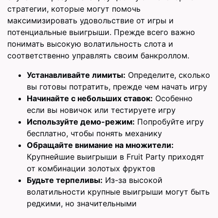
стратегии, которые могут помочь
максимизировать удовольствие от игры и
потенциальные выигрыши. Прежде всего важно
понимать высокую волатильность слота и
соответственно управлять своим банкроллом.
Устанавливайте лимиты:
Определите, сколько
вы готовы потратить, прежде чем начать игру
Начинайте с небольших ставок:
Особенно
если вы новичок или тестируете игру
Используйте демо-режим:
Попробуйте игру
бесплатно, чтобы понять механику
Обращайте внимание на множители:
Крупнейшие выигрыши в Fruit Party приходят
от комбинации золотых фруктов
Будьте терпеливы:
Из-за высокой
волатильности крупные выигрыши могут быть
редкими, но значительными