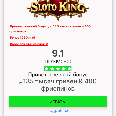
Приветственный бонус: до 135 тысяч гривен и 400
фриспинов
Более 1250 игр!
Cashback 14% на слоты!
9.1
ПРЕКРАСНО!
Приветственный бонус
135 тысяч гривен & 400
до
фриспинов
ИГРАТЬ!
Подробнее