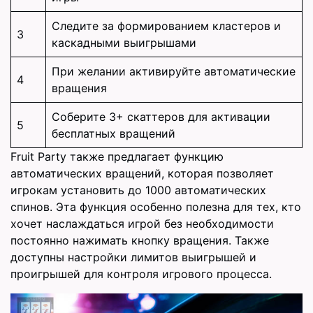
Следите за формированием кластеров и
3
каскадными выигрышами
При желании активируйте автоматические
4
вращения
Соберите 3+ скаттеров для активации
5
бесплатных вращений
Fruit Party также предлагает функцию
автоматических вращений, которая позволяет
игрокам установить до 1000 автоматических
спинов. Эта функция особенно полезна для тех, кто
хочет наслаждаться игрой без необходимости
постоянно нажимать кнопку вращения. Также
доступны настройки лимитов выигрышей и
проигрышей для контроля игрового процесса.