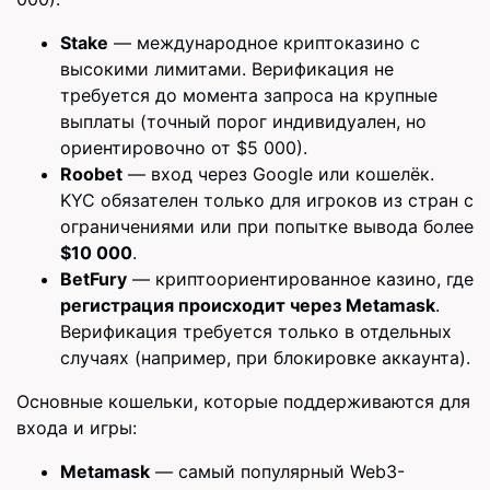
Stake
— международное криптоказино с
высокими лимитами. Верификация не
требуется до момента запроса на крупные
выплаты (точный порог индивидуален, но
ориентировочно от $5 000).
Roobet
— вход через Google или кошелёк.
KYC обязателен только для игроков из стран с
ограничениями или при попытке вывода более
$10 000
.
BetFury
— криптоориентированное казино, где
регистрация происходит через Metamask
.
Верификация требуется только в отдельных
случаях (например, при блокировке аккаунта).
Основные кошельки, которые поддерживаются для
входа и игры:
Metamask
— самый популярный Web3-