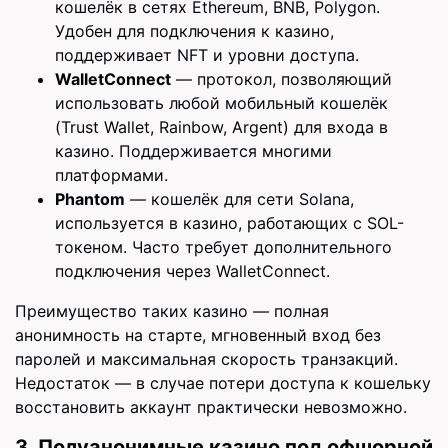
кошелёк в сетях Ethereum, BNB, Polygon.
Удобен для подключения к казино,
поддерживает NFT и уровни доступа.
WalletConnect
— протокол, позволяющий
использовать любой мобильный кошелёк
(Trust Wallet, Rainbow, Argent) для входа в
казино. Поддерживается многими
платформами.
Phantom
— кошелёк для сети Solana,
используется в казино, работающих с SOL-
токеном. Часто требует дополнительного
подключения через WalletConnect.
Преимущество таких казино — полная
анонимность на старте, мгновенный вход без
паролей и максимальная скорость транзакций.
Недостаток — в случае потери доступа к кошельку
восстановить аккаунт практически невозможно.
3. Полуанонимные казино под офшорной