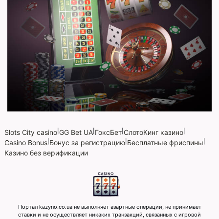
|
|
|
|
Slots City casino
GG Bet UA
ГоксБет
СлотоКинг казино
|
|
|
Casino Bonus
Бонус за регистрацию
Бесплатные фриспины
Казино без верификации
Портал kazyno.co.ua не выполняет азартные операции, не принимает
ставки и не осуществляет никаких транзакций, связанных с игровой