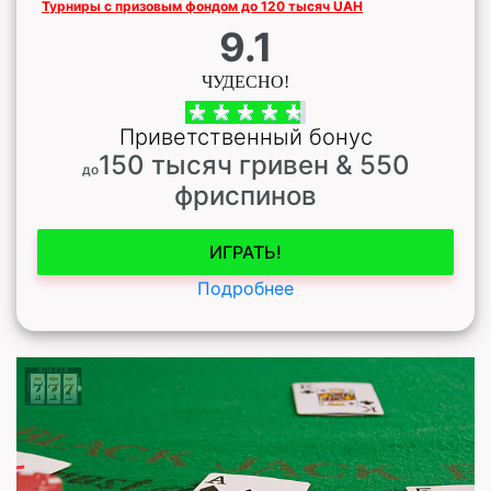
Турниры с призовым фондом до 120 тысяч UAH
9.1
ЧУДЕСНО!
Приветственный бонус
150 тысяч гривен & 550
до
фриспинов
ИГРАТЬ!
Подробнее