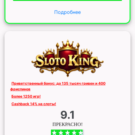
Подробнее
Приветственный бонус: до 135 тысяч гривен и 400
фриспинов
Более 1250 игр!
Cashback 14% на слоты!
9.1
ПРЕКРАСНО!