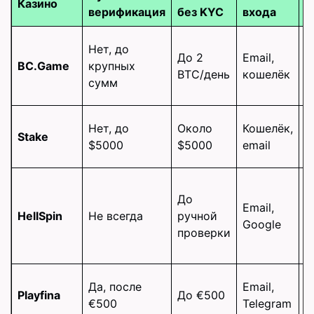
Казино
верификация
без KYC
входа
к
Нет, до
До 2
Email,
Д
BC.Game
крупных
BTC/день
кошелёк
м
сумм
Нет, до
Около
Кошелёк,
Stake
Д
$5000
$5000
email
До
Email,
HellSpin
Не всегда
ручной
Д
Google
проверки
Да, после
Email,
Playfina
До €500
Д
€500
Telegram