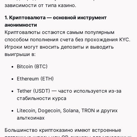
зависимости от типа казино.
1. Криптовалюта — основной инструмент
анонимности
Криптовалюты остаются самым популярным
способом пополнения счета без прохождения KYC.
Игроки могут вносить депозиты и выводить
выигрыши в:
Bitcoin (BTC)
Ethereum (ETH)
Tether (USDT) — часто используется из-за
стабильности курса
Litecoin, Dogecoin, Solana, TRON и других
альткоинах
Большинство криптоказино имеют встроенные