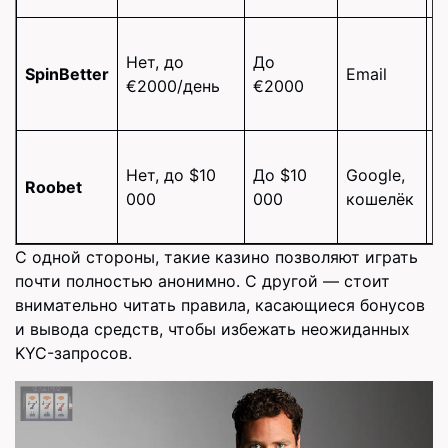
Нет, до
До
SpinBetter
Email
Д
€2000/день
€2000
Нет, до $10
До $10
Google,
Roobet
Д
000
000
кошелёк
С одной стороны, такие казино позволяют играть
почти полностью анонимно. С другой — стоит
внимательно читать правила, касающиеся бонусов
и вывода средств, чтобы избежать неожиданных
KYC-запросов.