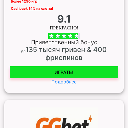
Более 1250 игр!
Cashback 14% на слоты!
9.1
ПРЕКРАСНО!
Приветственный бонус
135 тысяч гривен & 400
до
фриспинов
ИГРАТЬ!
Подробнее