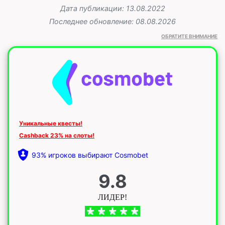
Дата публикации: 13.08.2022
Последнее обновление: 08.08.2026
ОБРАТИТЕ ВНИМАНИЕ
Уникальные квесты!
Cashback 23% на слоты!
93% игроков выбирают Cosmobet
9.8
ЛИДЕР!