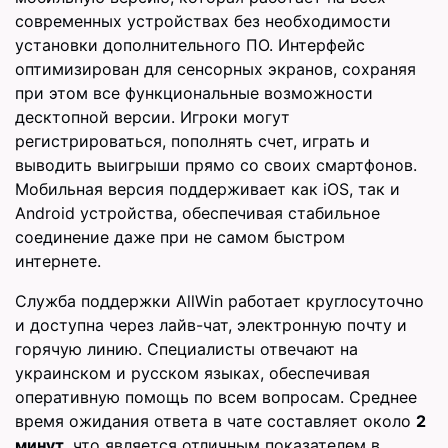
современных устройствах без необходимости
установки дополнительного ПО. Интерфейс
оптимизирован для сенсорных экранов, сохраняя
при этом все функциональные возможности
десктопной версии. Игроки могут
регистрироваться, пополнять счет, играть и
выводить выигрыши прямо со своих смартфонов.
Мобильная версия поддерживает как iOS, так и
Android устройства, обеспечивая стабильное
соединение даже при не самом быстром
интернете.
Служба поддержки AllWin работает круглосуточно
и доступна через лайв-чат, электронную почту и
горячую линию. Специалисты отвечают на
украинском и русском языках, обеспечивая
оперативную помощь по всем вопросам. Среднее
время ожидания ответа в чате составляет около
2
минут
, что является отличным показателем в