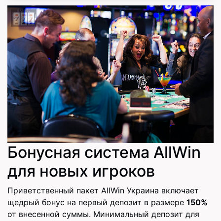
Бонусная система AllWin
для новых игроков
Приветственный пакет AllWin Украина включает
щедрый бонус на первый депозит в размере
150%
от внесенной суммы. Минимальный депозит для