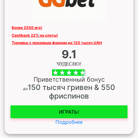
Более 2550 игр!
Cashback 22% на слоты!
Турниры с призовым фондом до 120 тысяч UAH
9.1
ЧУДЕСНО!
Приветственный бонус
150 тысяч гривен & 550
до
фриспинов
ИГРАТЬ!
Подробнее