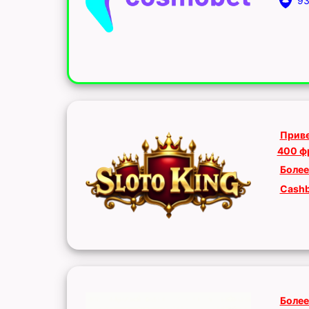
93
Приве
400 ф
Более
Cashb
Более